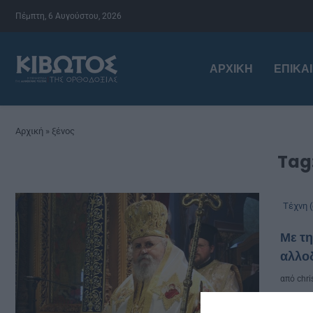
Πέμπτη, 6 Αυγούστου, 2026
ΑΡΧΙΚΉ
ΕΠΙΚΑ
Αρχική
»
ξένος
Tag
Τέχνη (
Με τη
αλλο
από
chri
Μαζί