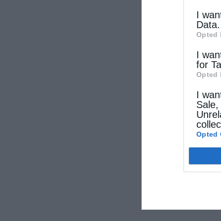
I wan
Data.
Opted 
I wan
for T
Opted 
I wan
Sale,
Unrel
colle
Opted 