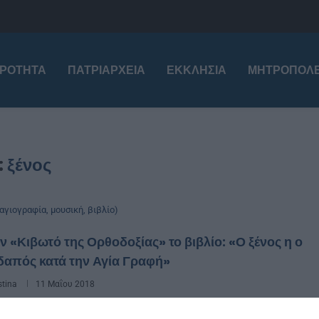
ΙΡΌΤΗΤΑ
ΠΑΤΡΙΑΡΧΕΊΑ
ΕΚΚΛΗΣΊΑ
ΜΗΤΡΟΠΌΛΕ
:
ξένος
αγιογραφία, μουσική, βιβλίο)
ν «Κιβωτό της Ορθοδοξίας» το βιβλίο: «Ο ξένος η ο
δαπός κατά την Αγία Γραφή»
stina
11 Μαΐου 2018
 με την «Κιβωτό της Ορθοδοξίας» που