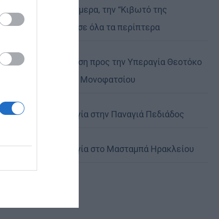
Μη χάσετε σήμερα, την “Κιβωτό της
Ορθοδοξίας”, σε όλα τα περίπτερα
Ιερά Παράκληση προς την Υπεραγία Θεοτόκο
στα Φαβριανά Μονοφατσίου
Θεία Λειτουργία στην Παναγιά Πεδιάδος
Θεία Λειτουργία στο Μασταμπά Ηρακλείου