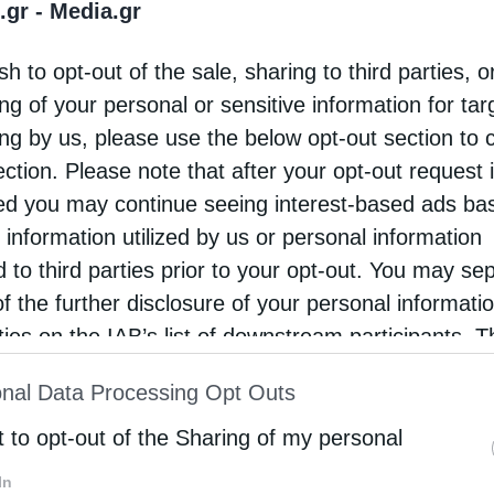
.gr -
Media.gr
οφορεί το Σάββατο 12 Mαΐου, ένα μοναδικό
sh to opt-out of the sale, sharing to third parties, o
ίο για όλους! Του MHTPOΠOΛITOY KAIΣAPIANHΣ,
ng of your personal or sensitive information for ta
NOΣ KAI YMHTTOY ΔANIHΛ “Ο ξένος ἤ ὁ
ing by us, please use the below opt-out section to 
δαπός κατά τήν …
ection. Please note that after your opt-out request 
d you may continue seeing interest-based ads ba
 information utilized by us or personal information
d to third parties prior to your opt-out. You may se
of the further disclosure of your personal informati
rties on the IAB’s list of downstream participants. T
ion may also be disclosed by us to third parties on
nal Data Processing Opt Outs
st of Downstream Participants
that may further discl
rd parties.
t to opt-out of the Sharing of my personal
In