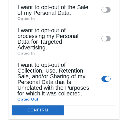
information may also be disclosed by us to
I want to opt-out of the Sale
of my Personal Data.
third parties on the
IAB’s List of
Opted In
Downstream Participants
that may further
I want to opt-out of
disclose it to other third parties.
processing my Personal
Data for Targeted
Advertising.
Opted In
I want to opt-out of
Collection, Use, Retention,
Sale, and/or Sharing of my
Personal Data that Is
Unrelated with the Purposes
for which it was collected.
Opted Out
Τελευταία άρθρα
CONFIRM
Η LEROY MERLIN στηρίζει τον Ελληνικό Ερυθρό