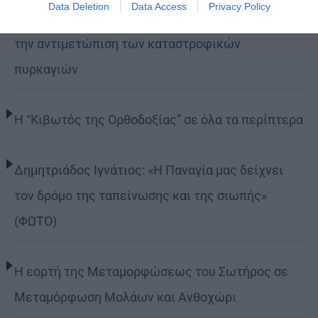
Data Deletion
Data Access
Privacy Policy
Σταυρό με δωρεά επιχειρησιακού εξοπλισμού για
την αντιμετώπιση των καταστροφικών
πυρκαγιών
Η “Κιβωτός της Ορθοδοξίας” σε όλα τα περίπτερα
Δημητριάδος Ιγνάτιος: «Η Παναγία μας δείχνει
τον δρόμο της ταπείνωσης και της σιωπής»
(ΦΩΤΟ)
Η εορτή της Μεταμορφώσεως του Σωτήρος σε
Μεταμόρφωση Μολάων και Ανθοχώρι