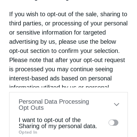
Θεότητος. Αυτή τη στολή ενδύεται ο Θεός
If you wish to opt-out of the sale, sharing to
και με τα ταπεινά στοιχεία του Άρτου και του
third parties, or processing of your personal
Οίνου κατέρχεται και εισέρχεται μέσα μας
or sensitive information for targeted
advertising by us, please use the below
και μας …
opt-out section to confirm your selection.
Please note that after your opt-out request
is processed you may continue seeing
interest-based ads based on personal
information utilized by us or personal
information disclosed to third parties prior
Personal Data Processing
to your opt-out. You may separately opt-out
Opt Outs
of the further disclosure of your personal
I want to opt-out of the
information by third parties on the IAB’s list
Sharing of my personal data.
Opted In
of downstream participants. This