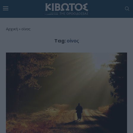
Αρχική
»
οίνος
Tag:
οίνος