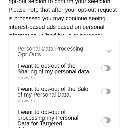
opt-out section to confirm your selection.
Please note that after your opt-out request
is processed you may continue seeing
interest-based ads based on personal
Προσκυνηματικός Τουρισμός
information utilized by us or personal
information disclosed to third parties prior
Παναγία η Σκριπού: Από τους Μινύες στο
Personal Data Processing
to your opt-out. You may separately opt-out
Βυζάντιο
Opt Outs
of the further disclosure of your personal
από
kivotos
25 Οκτωβρίου 2016
I want to opt-out of the
information by third parties on the IAB’s list
Sharing of my personal data.
Της Λίτσας Ι. Χατζηφώτη, αρχαιολόγου Ο
Opted In
of downstream participants. This
δρόμος σε οδηγεί μέσα από τον κάμπο της
information may also be disclosed by us to
I want to opt-out of the Sale
of my Personal Data.
third parties on the
IAB’s List of
Κωπαΐδος, μετά από διαδρομή σε ξερά
Opted In
Downstream Participants
that may further
βουνά. Η ατμόσφαιρα δημιουργεί έντονη την
I want to opt-out of
disclose it to other third parties.
αίσθηση της ηρεμίας, …
processing my Personal
Data for Targeted