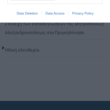
Ο θείος έρως
Data Deletion
Data Access
Privacy Policy
Στελέχη των κατασκηνώσεων της Μητροπόλεως
Αλεξανδρουπόλεως στα Πριγκηπόνησα
Ηθική ελευθερία