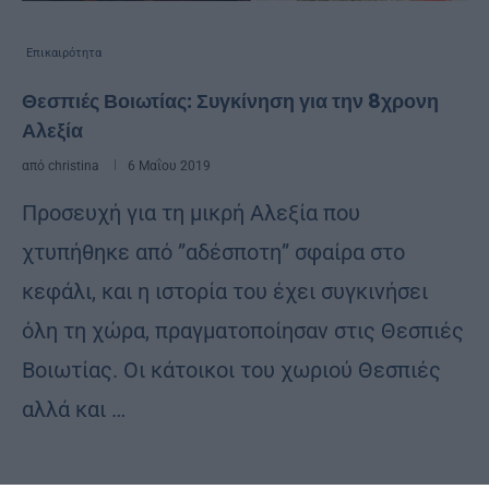
Επικαιρότητα
Θεσπιές Βοιωτίας: Συγκίνηση για την 8χρονη
Αλεξία
από
christina
6 Μαΐου 2019
Προσευχή για τη μικρή Αλεξία που
χτυπήθηκε από ”αδέσποτη” σφαίρα στο
κεφάλι, και η ιστορία του έχει συγκινήσει
όλη τη χώρα, πραγματοποίησαν στις Θεσπιές
Βοιωτίας. Οι κάτοικοι του χωριού Θεσπιές
αλλά και …