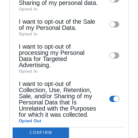
information by third parties on the IAB’s list
Sharing of my personal data.
Opted In
of downstream participants. This
information may also be disclosed by us to
I want to opt-out of the Sale
of my Personal Data.
third parties on the
IAB’s List of
Opted In
Downstream Participants
that may further
Τελευταία άρθρα
I want to opt-out of
disclose it to other third parties.
processing my Personal
Data for Targeted
Advertising.
Εὐχαριστίες γιά τήν παραχώρηση τμήματος
Opted In
στρατοπέδου στήν Ἱερά Μητρόπολη Καστορίας
I want to opt-out of
Collection, Use, Retention,
γιά κοινωφελῆ σκοπό
Sale, and/or Sharing of my
Personal Data that Is
Unrelated with the Purposes
Ο Ελληνικός Ερυθρός Σταυρός προτείνει 8
for which it was collected.
Opted Out
χρήσιμες οδηγίες για την ασφάλεια στο νερό
CONFIRM