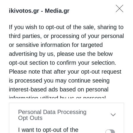
ikivotos.gr -
Media.gr
If you wish to opt-out of the sale, sharing to
third parties, or processing of your personal
or sensitive information for targeted
advertising by us, please use the below
opt-out section to confirm your selection.
Please note that after your opt-out request
is processed you may continue seeing
interest-based ads based on personal
information utilized by us or personal
information disclosed to third parties prior
Personal Data Processing
to your opt-out. You may separately opt-out
Opt Outs
of the further disclosure of your personal
I want to opt-out of the