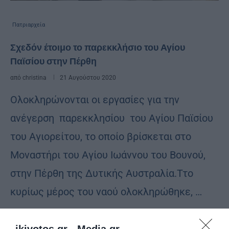
Πατριαρχεία
Σχεδόν έτοιμο το παρεκκλήσιο του Αγίου
Παϊσίου στην Πέρθη
από
christina
21 Αυγούστου 2020
Oλοκληρώνονται οι εργασίες για την
ανέγερση παρεκκλησίου του Αγίου Παϊσίου
του Αγιορείτου, το οποίο βρίσκεται στο
Μοναστήρι του Αγίου Ιωάννου του Βουνού,
στην Πέρθη της Δυτικής Αυστραλία.Ττο
κυρίως μέρος του ναού ολοκληρώθηκε, …
ikivotos.gr -
Media.gr