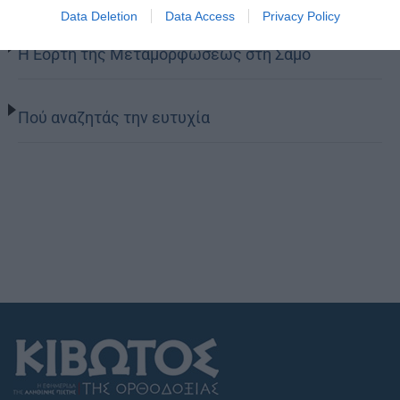
Data Deletion
Data Access
Privacy Policy
Η Εορτή της Μεταμορφώσεως στη Σάμο
Πού αναζητάς την ευτυχία