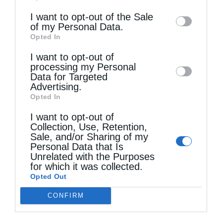
information may also be disclosed by us to
I want to opt-out of the Sale
of my Personal Data.
third parties on the
IAB’s List of
Opted In
Downstream Participants
that may further
I want to opt-out of
disclose it to other third parties.
processing my Personal
Τελευταία άρθρα
Data for Targeted
Advertising.
Opted In
Ηθική ελευθερία
I want to opt-out of
Collection, Use, Retention,
Sale, and/or Sharing of my
Οι εθελοντές του Ελληνικού Ερυθρού Σταυρού
Personal Data that Is
Unrelated with the Purposes
διέσωσαν δεκάδες οικόσιτα και άγρια ζώα στα
for which it was collected.
Opted Out
πύρινα μέτωπα της Δ. Αττικής
CONFIRM
Η Εξομολόγηση