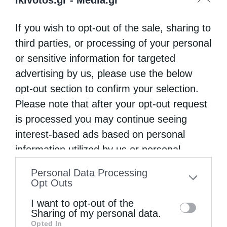
If you wish to opt-out of the sale, sharing to
third parties, or processing of your personal
or sensitive information for targeted
advertising by us, please use the below
opt-out section to confirm your selection.
Please note that after your opt-out request
is processed you may continue seeing
interest-based ads based on personal
information utilized by us or personal
information disclosed to third parties prior
Personal Data Processing
to your opt-out. You may separately opt-out
Opt Outs
of the further disclosure of your personal
I want to opt-out of the
information by third parties on the IAB’s list
Sharing of my personal data.
Opted In
of downstream participants. This