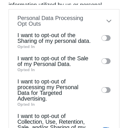
information utilized by us or personal
information disclosed to third parties prior
Personal Data Processing
to your opt-out. You may separately opt-out
Opt Outs
of the further disclosure of your personal
I want to opt-out of the
information by third parties on the IAB’s list
Sharing of my personal data.
Opted In
of downstream participants. This
information may also be disclosed by us to
I want to opt-out of the Sale
of my Personal Data.
third parties on the
IAB’s List of
Opted In
Downstream Participants
that may further
Εκκλησία
I want to opt-out of
disclose it to other third parties.
processing my Personal
Πίστη και αίσθηση
Data for Targeted
Advertising.
από
christina
24 Ιουνίου 2023
Opted In
Στη ζωή αυτή, στηριζόμαστε στην πίστη, όχι
I want to opt-out of
Collection, Use, Retention,
στην αίσθηση(Β΄ Κορ. 5, 7). και έχομε την
Sale, and/or Sharing of my