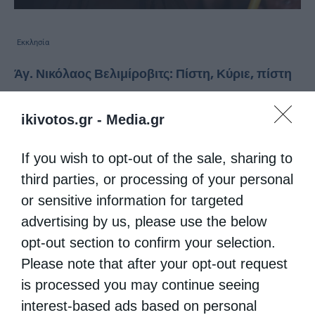
Εκκλησία
Άγ. Νικόλαος Βελιμίροβιτς: Πίστη, Κύριε, πίστη
από
christina
18 Οκτωβρίου 2023
ikivotos.gr -
Media.gr
Κύριε, Σε παρακαλούμε μόνο: δυνάμωσε την
εμπιστοσύνη μας προς Εσένα και την πίστη
If you wish to opt-out of the sale, sharing to
μας στη ζωή. Αφού, ό,τι Εσύ κάνεις με μας,
third parties, or processing of your personal
or sensitive information for targeted
θα είναι ασύγκριτα σοφότερο από εκείνο που
advertising by us, please use the below
εμείς …
opt-out section to confirm your selection.
Please note that after your opt-out request
is processed you may continue seeing
interest-based ads based on personal