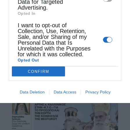
Θεόφιλος, ο Κουστωδός της Αγίας Γής π.
Data for Targeted
Advertising.
Φραγκίσκος, και ο …
Opted In
I want to opt-out of
Collection, Use, Retention,
Sale, and/or Sharing of my
Personal Data that Is
Unrelated with the Purposes
for which it was collected.
Opted Out
CONFIRM
Data Deletion
Data Access
Privacy Policy