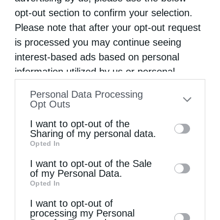
opt-out section to confirm your selection.
Please note that after your opt-out request
is processed you may continue seeing
interest-based ads based on personal
information utilized by us or personal
Πατριαρχεία
information disclosed to third parties prior
Personal Data Processing
Η Παλαιστιανική αρχή χρηματοδοτεί την
to your opt-out. You may separately opt-out
Opt Outs
αποκατάσταση του θόλου του Παναγίου Τάφου
of the further disclosure of your personal
I want to opt-out of the
information by third parties on the IAB’s list
από
kivotos
19 Οκτωβρίου 2016
Sharing of my personal data.
Opted In
of downstream participants. This
Συνάντηση είχαν την Δευτέρα 17 Οκτωβρίου
information may also be disclosed by us to
I want to opt-out of the Sale
οι επικεφαλής των τριών μεγαλύτερων
of my Personal Data.
third parties on the
IAB’s List of
Opted In
χριστιανικών κοινοτήτων στα Ιεροσόλυμα,
Downstream Participants
that may further
I want to opt-out of
disclose it to other third parties.
δηλαδή ο Πατριάρχης Ιεροσολύμων κ.
processing my Personal