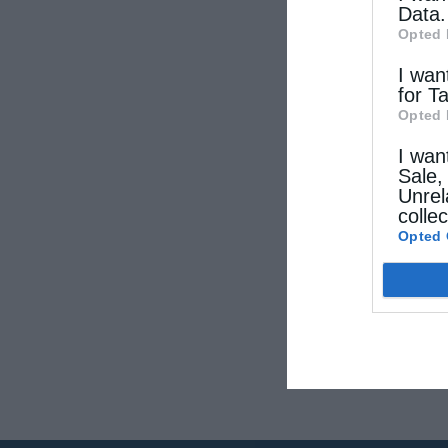
Data.
Opted 
I wan
for T
Opted 
I wan
Sale,
Unrel
colle
Opted 