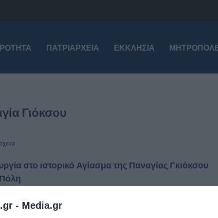
ΙΡΌΤΗΤΑ
ΠΑΤΡΙΑΡΧΕΊΑ
ΕΚΚΛΗΣΊΑ
ΜΗΤΡΟΠΌΛΕ
γία Γιόκσου
ρχεία
υργία στο ιστορικό Αγίασμα της Παναγίας Γκιόκσου
 Πόλη
stina
8 Σεπτεμβρίου 2020
.gr -
Media.gr
γυρική Θεία Λειτουργία ετελέσθη σήμερα, Τρίτη 8