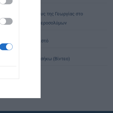
Ο νέος Πρέσβυς της Γεωργίας στο
Πατριαρχείο Ιεροσολύμων
Χωρίς τον Χριστό
Κι αν έπεσες, σήκω (Βίντεο)