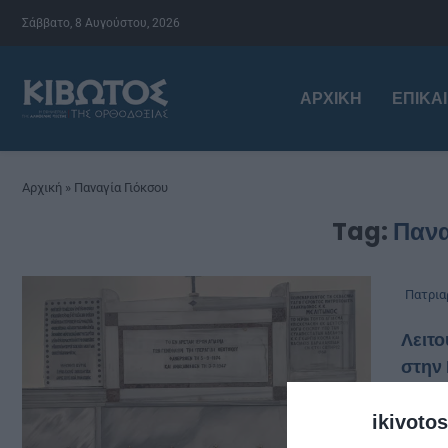
Σάββατο, 8 Αυγούστου, 2026
ΑΡΧΙΚΉ
ΕΠΙΚΑ
Αρχική
»
Παναγία Γιόκσου
Tag:
Πανα
Πατρια
Λειτο
στην
από
chri
ikivotos
Πανη