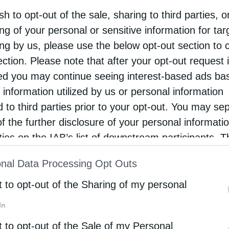
sh to opt-out of the sale, sharing to third parties, o
εμβρίου 2020, στο ιστορικό και θαυματουργό
ng of your personal or sensitive information for ta
σμα της Παναγίας Γκιόκσου (1874) επί τη εορτή
ing by us, please use the below opt-out section to 
Γενεσίου της Θεοτόκου. Χοροστάτησε ο
ection. Please note that after your opt-out request 
ιλέστατος Επίσκοπος Δαφνουσίας …
d you may continue seeing interest-based ads ba
 information utilized by us or personal information
d to third parties prior to your opt-out. You may se
of the further disclosure of your personal informati
rties on the IAB’s list of downstream participants. T
ion may also be disclosed by us to third parties on
nal Data Processing Opt Outs
st of Downstream Participants
that may further discl
rd parties.
t to opt-out of the Sharing of my personal
In
t to opt-out of the Sale of my Personal