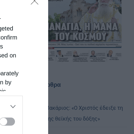
r
rgeted
confirm
is
sed on
parately
on by
Τελευταία άρθρα
his
 the
Αυστραλίας Μακάριος: «Ο Χριστός έδειξε τη
ose it to
λαμπρότητα της θεϊκής του δόξης»