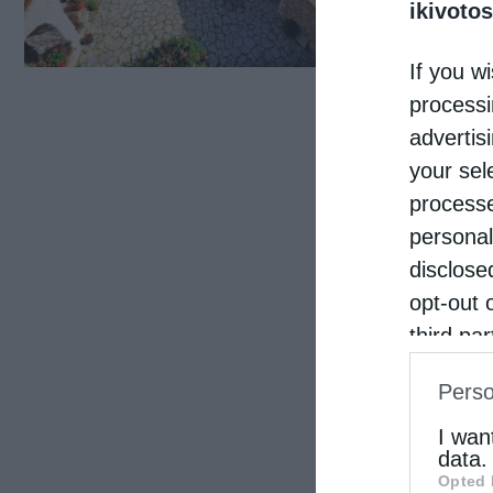
μετα
ikivotos
μέτρ
If you wi
απορ
processi
advertis
your sel
processe
personal
disclose
opt-out 
third pa
informat
Perso
IAB’s Li
other thi
I wan
data.
Opted 