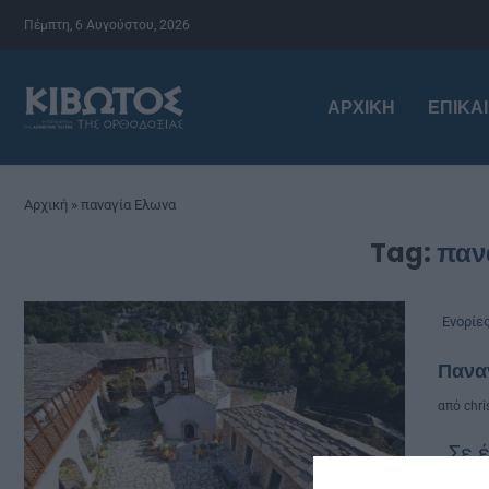
Πέμπτη, 6 Αυγούστου, 2026
ΑΡΧΙΚΉ
ΕΠΙΚΑ
Αρχική
»
παναγία Ελωνα
Tag:
παν
Ενορίε
Παναγ
από
chri
Σε έ