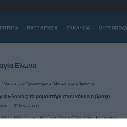
ΙΡΌΤΗΤΑ
ΠΑΤΡΙΑΡΧΕΊΑ
ΕΚΚΛΗΣΊΑ
ΜΗΤΡΟΠΌΛΕ
αγία Ελωνα
ς / Μοναστηρια / Προσκυνήματα / Μοναστηριακά Προϊόντα
ία Ελωνας: το μομαστήρι στον κόκκινο βράχο
stina
21 Ιουνίου 2020
ναν απόκρημνο βράχο στα νότια του Πάρνωνα,