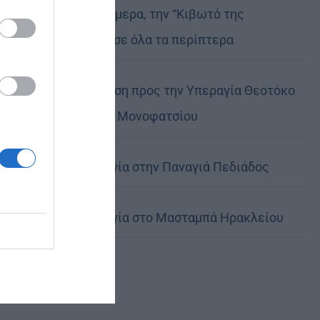
Μη χάσετε σήμερα, την “Κιβωτό της
Ορθοδοξίας”, σε όλα τα περίπτερα
Ιερά Παράκληση προς την Υπεραγία Θεοτόκο
στα Φαβριανά Μονοφατσίου
Θεία Λειτουργία στην Παναγιά Πεδιάδος
Θεία Λειτουργία στο Μασταμπά Ηρακλείου