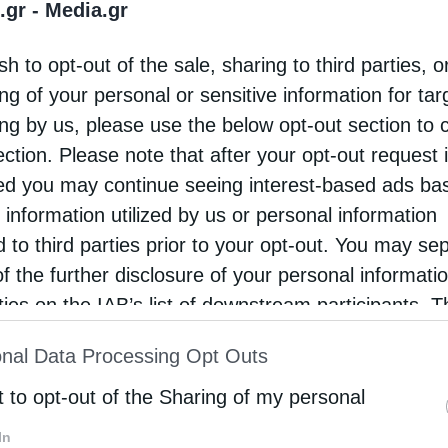
ξύ Κοσμά και Λεωνιδίου και σε υψόμετρο 650
.gr -
Media.gr
ων, βρίσκεται μία επιβλητική Μονή που είναι να
sh to opt-out of the sale, sharing to third parties, o
εί κανείς πως είναι δυνατόν …
ng of your personal or sensitive information for ta
ing by us, please use the below opt-out section to 
ection. Please note that after your opt-out request 
d you may continue seeing interest-based ads ba
 information utilized by us or personal information
d to third parties prior to your opt-out. You may se
of the further disclosure of your personal informati
rties on the IAB’s list of downstream participants. T
ion may also be disclosed by us to third parties on
nal Data Processing Opt Outs
st of Downstream Participants
that may further discl
rd parties.
t to opt-out of the Sharing of my personal
In