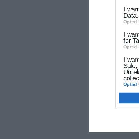
I wan
Data.
Opted 
I wan
for T
Opted 
I wan
Sale,
Unrel
colle
Opted 