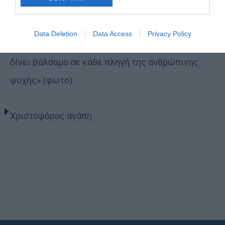
Η Εορτή της Μεταμορφώσεως στην Κέρκυρα
Data Deletion
Data Access
Privacy Policy
Δημητριάδος Ιγνάτιος: «Η Παναγία παρηγορεί και
δίνει βάλσαμο σε κάθε πληγή της ανθρώπινης
ψυχής» (φωτο)
Χριστοφόρος αγάπη