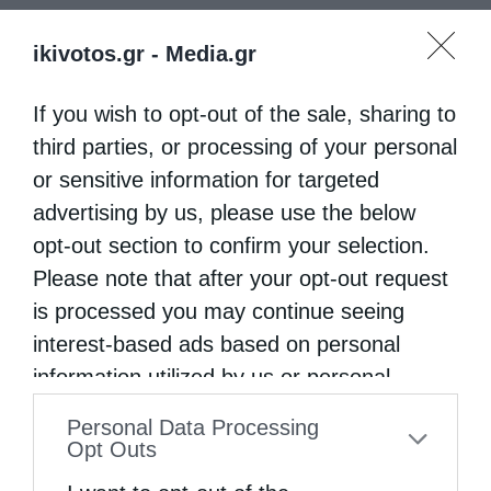
ikivotos.gr -
Media.gr
If you wish to opt-out of the sale, sharing to
third parties, or processing of your personal
or sensitive information for targeted
advertising by us, please use the below
opt-out section to confirm your selection.
Please note that after your opt-out request
is processed you may continue seeing
interest-based ads based on personal
information utilized by us or personal
information disclosed to third parties prior
Personal Data Processing
to your opt-out. You may separately opt-out
Opt Outs
of the further disclosure of your personal