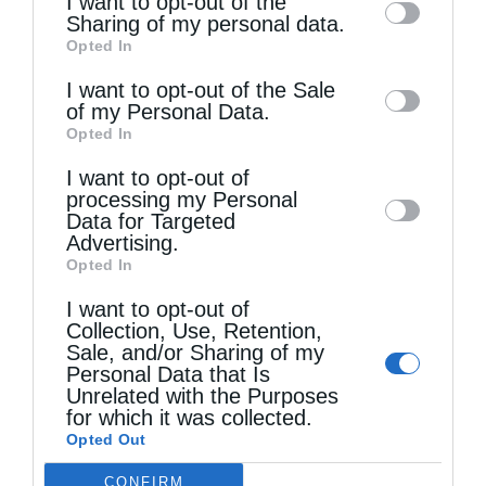
I want to opt-out of the
information by third parties on the IAB’s list
Sharing of my personal data.
Opted In
of downstream participants. This
information may also be disclosed by us to
I want to opt-out of the Sale
of my Personal Data.
third parties on the
IAB’s List of
Opted In
Downstream Participants
that may further
I want to opt-out of
disclose it to other third parties.
Τελευταία άρθρα
processing my Personal
Data for Targeted
Advertising.
Opted In
Να είσαι μακρόθυμος
I want to opt-out of
Collection, Use, Retention,
Η Καστοριά τίμησε τον προστάτη των παιδιών
Sale, and/or Sharing of my
Personal Data that Is
της, Άγιο Νικάνορα τον Θαυματουργό (ΦΩΤΟ-
Unrelated with the Purposes
for which it was collected.
ΒΙΝΤΕΟ)
Opted Out
CONFIRM