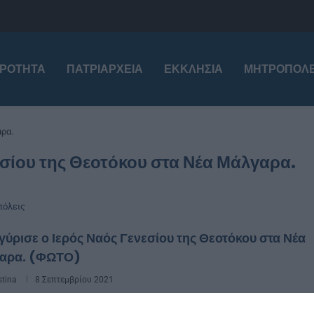
ΙΡΌΤΗΤΑ
ΠΑΤΡΙΑΡΧΕΊΑ
ΕΚΚΛΗΣΊΑ
ΜΗΤΡΟΠΌΛΕ
ρα.
εσίου της Θεοτόκου στα Νέα Μάλγαρα.
όλεις
ύρισε ο Ιερός Ναός Γενεσίου της Θεοτόκου στα Νέα
αρα. (ΦΩΤΟ)
stina
8 Σεπτεμβρίου 2021
Τετάρτη 8 Σεπτεμβρίου το πρωί ο Σεβασμιώτατος