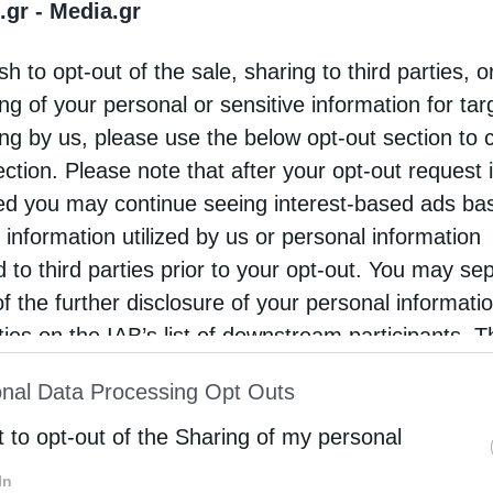
.gr -
Media.gr
οπολίτης Βεροίας, Ναούσης και Καμπανίας κ.
sh to opt-out of the sale, sharing to third parties, o
ελεήμων λειτούργησε και κήρυξε τον θείο
ng of your personal or sensitive information for ta
 στον πανηγυρίζοντα Ιερό Ναό Γενεσίου της
ing by us, please use the below opt-out section to 
όκου Μαλγάρων.
ection. Please note that after your opt-out request 
d you may continue seeing interest-based ads ba
 information utilized by us or personal information
d to third parties prior to your opt-out. You may se
of the further disclosure of your personal informati
rties on the IAB’s list of downstream participants. T
ion may also be disclosed by us to third parties on
nal Data Processing Opt Outs
st of Downstream Participants
that may further discl
rd parties.
t to opt-out of the Sharing of my personal
In