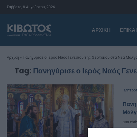
Σάββατο, 8 Αυγούστου, 2026
ΑΡΧΙΚΉ
ΕΠΙΚΑ
Αρχική
»
Πανηγύρισε ο Ιερός Ναός Γενεσίου της Θεοτόκου στα Νέα Μάλγα
Tag:
Πανηγύρισε ο Ιερός Ναός Γεν
Μητροπ
Πανηγ
Μάλγ
από
chri
Την 