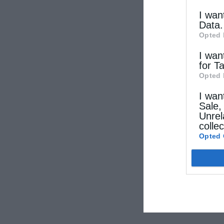
I wan
Data.
Opted 
I wan
for T
Opted 
I wan
Sale,
Unrel
colle
Opted 