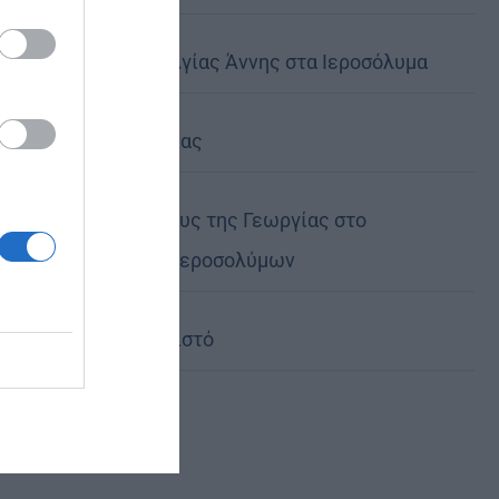
Η Εορτή της Αγίας Άννης στα Ιεροσόλυμα
Περί λαιμαργίας
Ο νέος Πρέσβυς της Γεωργίας στο
Πατριαρχείο Ιεροσολύμων
Χωρίς τον Χριστό