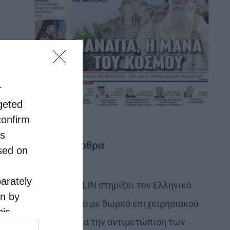
r
rgeted
confirm
is
Τελευταία άρθρα
sed on
parately
Η LEROY MERLIN στηρίζει τον Ελληνικό
on by
Ερυθρό Σταυρό με δωρεά επιχειρησιακού
his
εξοπλισμού για την αντιμετώπιση των
 the