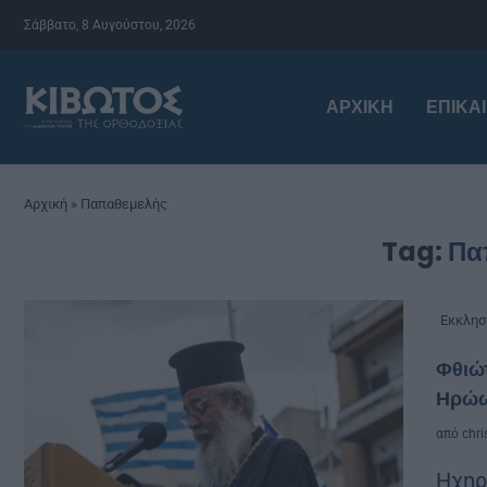
Σάββατο, 8 Αυγούστου, 2026
ΑΡΧΙΚΉ
ΕΠΙΚΑ
Αρχική
»
Παπαθεμελής
Tag:
Πα
Εκκλησ
Φθιώτ
Ηρώω
από
chri
Ηχηρ