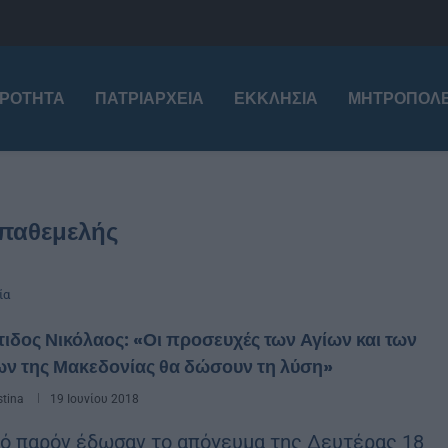
ΙΡΌΤΗΤΑ
ΠΑΤΡΙΑΡΧΕΊΑ
ΕΚΚΛΗΣΊΑ
ΜΗΤΡΟΠΌΛΕ
παθεμελής
ία
ιδος Νικόλαος: «Οι προσευχές των Αγίων και των
ν της Μακεδονίας θα δώσουν τη λύση»
stina
19 Ιουνίου 2018
ό παρόν έδωσαν το απόγευμα της Δευτέρας 18