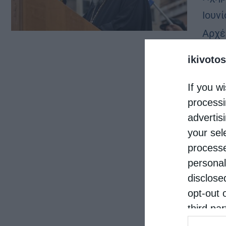
Ιουνί
Aρχέ
υπερ
ikivotos
πραγ
If you wi
processi
advertis
your sel
processe
personal
disclose
opt-out 
third pa
informat