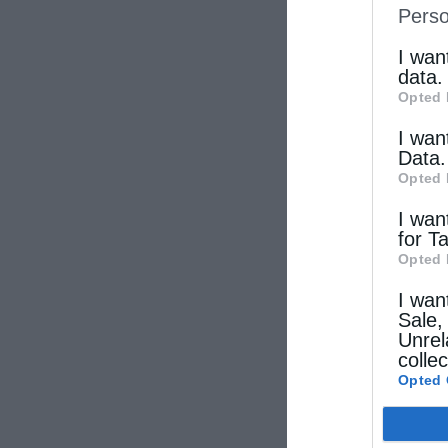
Perso
IAB’s Li
other thi
I wan
data.
Opted 
I wan
Data.
Opted 
I wan
for T
Opted 
I wan
Sale,
Unrel
colle
Opted 