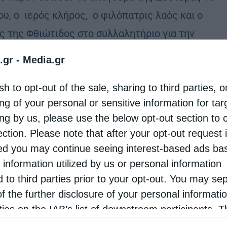
ου, ο ιερός κλήρος, ο φιλόπατρις λαός και ο
ς της Φθιώτιδος στο συλλαλητήριο για την
άσπιση της Μακεδονίας, το οποίο
.gr -
Media.gr
ματοποιήθηκε …
sh to opt-out of the sale, sharing to third parties, o
ng of your personal or sensitive information for ta
ing by us, please use the below opt-out section to 
ection. Please note that after your opt-out request 
d you may continue seeing interest-based ads ba
 information utilized by us or personal information
d to third parties prior to your opt-out. You may se
of the further disclosure of your personal informati
rties on the IAB’s list of downstream participants. T
ion may also be disclosed by us to third parties on