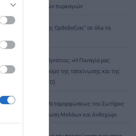
καταστροφικών πυρκαγιών
ose it to
Η “Κιβωτός της Ορθοδοξίας” σε όλα τα
περίπτερα
Δημητριάδος Ιγνάτιος: «Η Παναγία μας
δείχνει τον δρόμο της ταπείνωσης και της
σιωπής» (ΦΩΤΟ)
Η εορτή της Μεταμορφώσεως του Σωτήρος
σε Μεταμόρφωση Μολάων και Ανθοχώρι