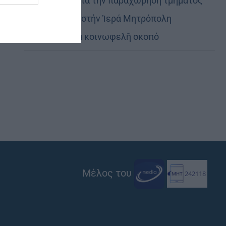
Εὐχαριστίες γιά τήν παραχώρηση τμήματος
στρατοπέδου στήν Ἱερά Μητρόπολη
Καστορίας γιά κοινωφελῆ σκοπό
Μέλος του