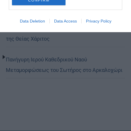
CONFIRM
Βόλο η Μεταμόρφωση
Data Deletion
Data Access
Privacy Policy
Κορίνθου Παύλος: Να γίνουμε μέτοχοι του φωτός
της Θείας Χάριτος
Πανήγυρη Ιερού Καθεδρικού Ναού
Μεταμορφώσεως του Σωτήρος στο Αρκαλοχώρι