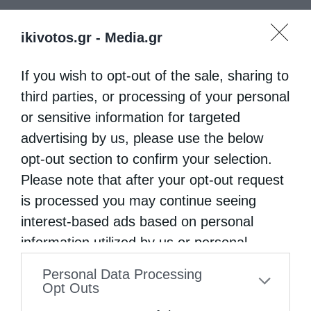
ikivotos.gr -
Media.gr
If you wish to opt-out of the sale, sharing to
third parties, or processing of your personal
or sensitive information for targeted
advertising by us, please use the below
opt-out section to confirm your selection.
Please note that after your opt-out request
is processed you may continue seeing
interest-based ads based on personal
information utilized by us or personal
information disclosed to third parties prior
Personal Data Processing
to your opt-out. You may separately opt-out
Opt Outs
of the further disclosure of your personal