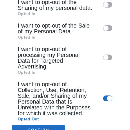
I want to opt-out of the
information by third parties on the IAB’s list
Sharing of my personal data.
Opted In
of downstream participants. This
information may also be disclosed by us to
I want to opt-out of the Sale
of my Personal Data.
third parties on the
IAB’s List of
Opted In
Downstream Participants
that may further
Τελευταία άρθρα
I want to opt-out of
disclose it to other third parties.
processing my Personal
Data for Targeted
Κακό και εκδίκηση
Advertising.
Opted In
I want to opt-out of
Χειροτονία Διακόνου από τον Αρχιεπίσκοπο
Collection, Use, Retention,
Sale, and/or Sharing of my
Αυστραλίας στην Ιερά Επισκοπή Χώρας
Personal Data that Is
Unrelated with the Purposes
for which it was collected.
Δημητριάδος Ιγνάτιος: «Ο Χριστός μάς έδειξε το
Opted Out
μέλλον μας» – Με λαμπρότητα εορτάστηκε στον