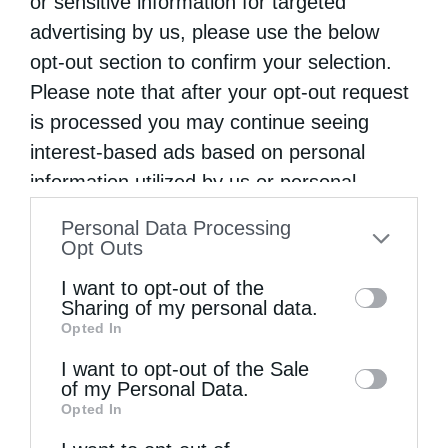
or sensitive information for targeted
advertising by us, please use the below
opt-out section to confirm your selection.
Please note that after your opt-out request
is processed you may continue seeing
interest-based ads based on personal
Πατριαρχεία
information utilized by us or personal
Ποιμαντική Περιοδεία Πατριάρχου Ιεροσολύμων
information disclosed to third parties prior
Personal Data Processing
από
genneleni
30 Απριλίου 2026
to your opt-out. You may separately opt-out
Opt Outs
of the further disclosure of your personal
Τήν Τρίτην, 15ην/ 28ην Ἀπριλίου 2026, ὁ
I want to opt-out of the
information by third parties on the IAB’s list
Sharing of my personal data.
Μακαριώτατος Πατήρ ἡμῶν καί Πατριάρχης
Opted In
of downstream participants. This
Ἱεροσολύμων κ.κ. Θεόφιλος, συνοδευόμενος
information may also be disclosed by us to
I want to opt-out of the Sale
ὑπό τοῦ Σεβασμιωτάτου Μητροπολίτου
of my Personal Data.
third parties on the
IAB’s List of
Opted In
Ναζαρέτ κ. Κυριακοῦ, τοῦ Γέροντος
Downstream Participants
that may further