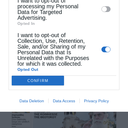
I want to opt-out of
disclose it to other third parties.
Ἀρχιγραμματέως Σεβασμιωτάτου
processing my Personal
Ἀρχιεπισκόπου Κωνσταντίνης κ. …
Data for Targeted
Advertising.
Opted In
I want to opt-out of
Collection, Use, Retention,
Sale, and/or Sharing of my
Personal Data that Is
Unrelated with the Purposes
for which it was collected.
Opted Out
CONFIRM
Data Deletion
Data Access
Privacy Policy