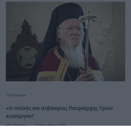
Πατριαρχεία
«Ο πολιός και σεβάσμιος Πατριάρχης Υμών
κεκοίμηται!
από
christina
21 Νοεμβρίου 2020