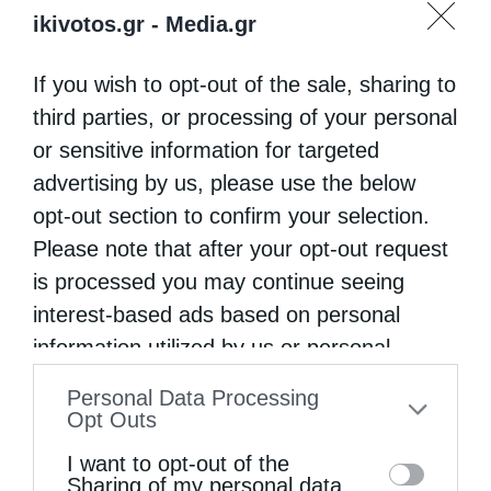
ikivotos.gr -
Media.gr
O Οικουμενικπός Πατριάρχης .κ.
Βαρθολομαίος απέστειλε συλλυπητήριο
If you wish to opt-out of the sale, sharing to
Γράμμα προς την “Αγιωτάτη Εκκλησία της
third parties, or processing of your personal
Σερβίας” για την εκδημία του Πατριάρχου
or sensitive information for targeted
Σερβίας κυρού Ειρηναίου. Το μήνυμα : Ὁ
advertising by us, please use the below
opt-out section to confirm your selection.
πολιός καί σεβάσμιος Πατριάρχης …
Please note that after your opt-out request
is processed you may continue seeing
interest-based ads based on personal
information utilized by us or personal
information disclosed to third parties prior
Personal Data Processing
to your opt-out. You may separately opt-out
Opt Outs
of the further disclosure of your personal
I want to opt-out of the
information by third parties on the IAB’s list
Sharing of my personal data.