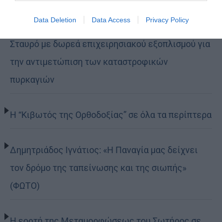
Data Deletion
Data Access
Privacy Policy
Η LEROY MERLIN στηρίζει τον Ελληνικό Ερυθρό
Σταυρό με δωρεά επιχειρησιακού εξοπλισμού για
την αντιμετώπιση των καταστροφικών
πυρκαγιών
Η “Κιβωτός της Ορθοδοξίας” σε όλα τα περίπτερα
Δημητριάδος Ιγνάτιος: «Η Παναγία μας δείχνει
τον δρόμο της ταπείνωσης και της σιωπής»
(ΦΩΤΟ)
Η εορτή της Μεταμορφώσεως του Σωτήρος σε