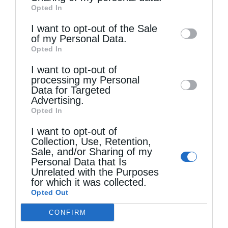
Opted In
of downstream participants. This
information may also be disclosed by us to
I want to opt-out of the Sale
of my Personal Data.
third parties on the
IAB’s List of
Opted In
Downstream Participants
that may further
I want to opt-out of
disclose it to other third parties.
processing my Personal
Data for Targeted
Advertising.
Opted In
I want to opt-out of
Collection, Use, Retention,
Sale, and/or Sharing of my
Personal Data that Is
Unrelated with the Purposes
for which it was collected.
Opted Out
Τελευταία άρθρα
CONFIRM