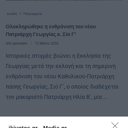
Διεθνή
Πατριαρχεία
Ολοκληρώθηκε η ενθρόνιση του νέου
Πατριάρχη Γεωργίας κ. Σίο Γ’
από
genneleni
12 Μαΐου 2026
Ιστορικές στιγμές βιώνει η Εκκλησία της
Γεωργίας μετά την εκλογή και τη σημερινή
ενθρόνιση του νέου Καθολικού-Πατριάρχη
πάσης Γεωργίας, Σιό Γ΄, ο οποίος διαδέχεται
τον μακαριστό Πατριάρχη Ηλία Β΄, μία …
ikivotos.gr -
Media.gr