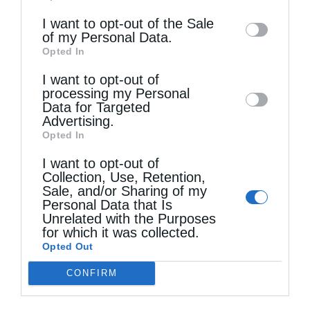
information may also be disclosed by us to
I want to opt-out of the Sale
of my Personal Data.
third parties on the
IAB’s List of
Opted In
Downstream Participants
that may further
Τελευταία άρθρα
I want to opt-out of
disclose it to other third parties.
processing my Personal
Data for Targeted
Advertising.
Αυστραλίας Μακάριος: «Ο Χριστός έδειξε τη
Opted In
λαμπρότητα της θεϊκής του δόξης»
I want to opt-out of
Collection, Use, Retention,
Sale, and/or Sharing of my
Μη χάσετε σήμερα, την “Κιβωτό της Ορθοδοξίας”,
Personal Data that Is
Unrelated with the Purposes
σε όλα τα περίπτερα
for which it was collected.
Opted Out
CONFIRM
Ιερά Παράκληση προς την Υπεραγία Θεοτόκο στα
Φαβριανά Μονοφατσίου