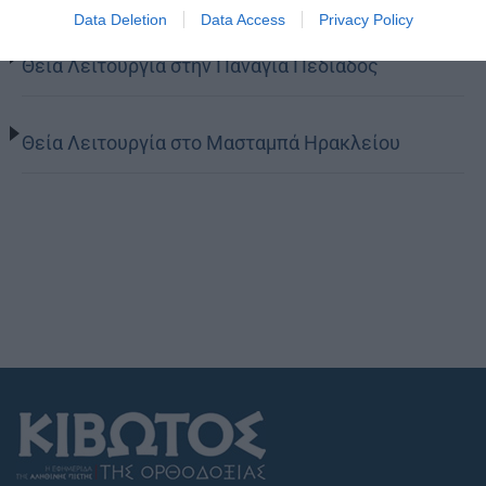
Data Deletion
Data Access
Privacy Policy
Θεία Λειτουργία στην Παναγιά Πεδιάδος
Θεία Λειτουργία στο Μασταμπά Ηρακλείου