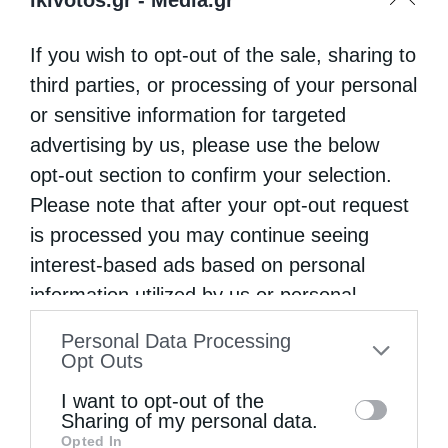
If you wish to opt-out of the sale, sharing to
third parties, or processing of your personal
or sensitive information for targeted
advertising by us, please use the below
opt-out section to confirm your selection.
Please note that after your opt-out request
is processed you may continue seeing
interest-based ads based on personal
information utilized by us or personal
information disclosed to third parties prior
Personal Data Processing
to your opt-out. You may separately opt-out
Opt Outs
of the further disclosure of your personal
I want to opt-out of the
information by third parties on the IAB’s list
Sharing of my personal data.
Opted In
of downstream participants. This