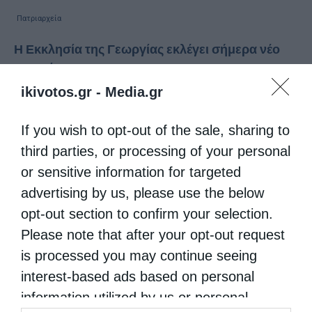
Πατριαρχεία
Η Εκκλησία της Γεωργίας εκλέγει σήμερα νέο
Πατριάρχη
ikivotos.gr -
Media.gr
από
genneleni
11 Μαΐου 2026
Ιστορική είναι η σημερινή ημέρα για την
If you wish to opt-out of the sale, sharing to
Ορθόδοξη Εκκλησία της Γεωργίας, καθώς
third parties, or processing of your personal
πραγματοποιείται στην Τιφλίδα η εκλογή του
or sensitive information for targeted
advertising by us, please use the below
νέου Πατριάρχη, ο οποίος θα διαδεχθεί τον
opt-out section to confirm your selection.
μακαριστό Πατριάρχη Ηλία Β΄ και …
Please note that after your opt-out request
is processed you may continue seeing
interest-based ads based on personal
information utilized by us or personal