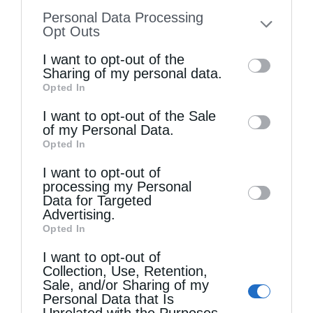
information disclosed to third parties prior
Personal Data Processing
to your opt-out. You may separately opt-out
Opt Outs
of the further disclosure of your personal
I want to opt-out of the
information by third parties on the IAB’s list
Sharing of my personal data.
Opted In
of downstream participants. This
information may also be disclosed by us to
I want to opt-out of the Sale
of my Personal Data.
third parties on the
IAB’s List of
Opted In
Downstream Participants
that may further
I want to opt-out of
disclose it to other third parties.
processing my Personal
Πατριαρχεία
Data for Targeted
Advertising.
Καταρτίστηκε το τριπρόσωπο για την εκλογή
Opted In
νέου Πατριάρχη Γεωργίας
I want to opt-out of
από
genneleni
28 Απριλίου 2026
Collection, Use, Retention,
Sale, and/or Sharing of my
Συνήλθε σήμερα Τρίτη η Ιερά Σύνοδος του
Personal Data that Is
Unrelated with the Purposes