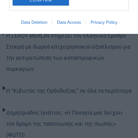
CONFIRM
Τελευταία άρθρα
Data Deletion
Data Access
Privacy Policy
Η LEROY MERLIN στηρίζει τον Ελληνικό Ερυθρό
Σταυρό με δωρεά επιχειρησιακού εξοπλισμού για
την αντιμετώπιση των καταστροφικών
πυρκαγιών
Η “Κιβωτός της Ορθοδοξίας” σε όλα τα περίπτερα
Δημητριάδος Ιγνάτιος: «Η Παναγία μας δείχνει
τον δρόμο της ταπείνωσης και της σιωπής»
(ΦΩΤΟ)