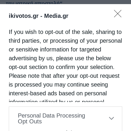
την ιατρική αποστολή”
από
genneleni
13 Μαΐου 2026
ikivotos.gr -
Media.gr
Με αφορμή την Παγκόσμια Ημέρα
If you wish to opt-out of the sale, sharing to
Νοσηλευτών, ο Πατριάρχης Βουλγαρίας κ.
third parties, or processing of your personal
Δανιήλ τέλεσε δέηση στον Πατριαρχικό
or sensitive information for targeted
Καθεδρικό Ναό του Αγίου Αλεξάνδρου
advertising by us, please use the below
opt-out section to confirm your selection.
Νιέφσκι στη Σόφια, αφιερωμένη στους
Please note that after your opt-out request
εργαζόμενους στον τομέα της υγείας, …
is processed you may continue seeing
interest-based ads based on personal
information utilized by us or personal
information disclosed to third parties prior
Personal Data Processing
to your opt-out. You may separately opt-out
Opt Outs
of the further disclosure of your personal