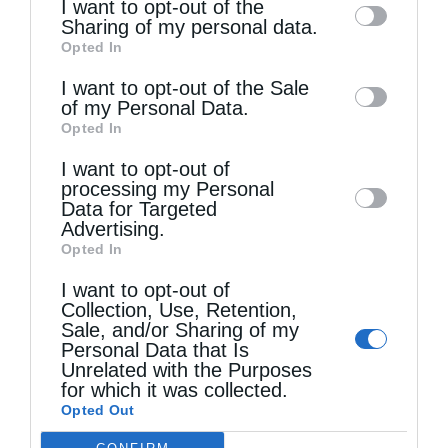
I want to opt-out of the
information by third parties on the IAB’s list
Sharing of my personal data.
Opted In
of downstream participants. This
information may also be disclosed by us to
I want to opt-out of the Sale
of my Personal Data.
third parties on the
IAB’s List of
Opted In
Downstream Participants
that may further
I want to opt-out of
disclose it to other third parties.
processing my Personal
Data for Targeted
Advertising.
Opted In
I want to opt-out of
Collection, Use, Retention,
Sale, and/or Sharing of my
Personal Data that Is
Unrelated with the Purposes
for which it was collected.
Opted Out