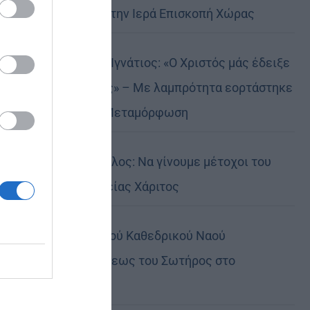
Αυστραλίας στην Ιερά Επισκοπή Χώρας
Δημητριάδος Ιγνάτιος: «Ο Χριστός μάς έδειξε
το μέλλον μας» – Με λαμπρότητα εορτάστηκε
στον Βόλο η Μεταμόρφωση
Κορίνθου Παύλος: Να γίνουμε μέτοχοι του
φωτός της Θείας Χάριτος
Πανήγυρη Ιερού Καθεδρικού Ναού
Μεταμορφώσεως του Σωτήρος στο
Αρκαλοχώρι