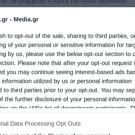
τοῦ Πατριαρχείου ἡ ἑορτή τοῦ Ἁγίου Θεοδοσίου
οινοβιάρχου εἰς τήν ἐπ’ ὀνόματι αὐτοῦ Ἱεράν
.gr -
Media.gr
, τήν κειμένην εἰς τήν ἔρημον τῆς Ἰουδαίας
ξύ …
sh to opt-out of the sale, sharing to third parties, o
ng of your personal or sensitive information for ta
ing by us, please use the below opt-out section to 
Πατριαρχεία
ection. Please note that after your opt-out request 
πίσκοπος Σινά Συμεών: Να καλλιεργήσουμε την
d you may continue seeing interest-based ads ba
ητα
 information utilized by us or personal information
otos
21 Οκτωβρίου 2025
d to third parties prior to your opt-out. You may se
of the further disclosure of your personal informati
έα περίοδος ξεκίνησε για τη Σιναϊτική
rties on the IAB’s list of downstream participants. T
φότητα και τη Μονή Αγίας Αικατερίνης στο Σινά,
ion may also be disclosed by us to third parties on
η χειροτονία του εψηφισμένου Αρχιεπισκόπου
nal Data Processing Opt Outs
st of Downstream Participants
that may further discl
, Φαρά και Ραϊθώ κ. Συμεών, η οποία τελέσθηκε …