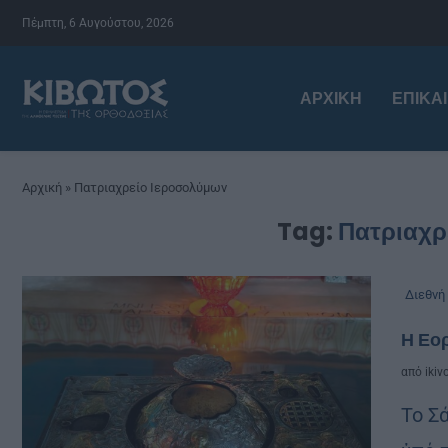
Πέμπτη, 6 Αυγούστου, 2026
ΑΡΧΙΚΉ
ΕΠΙΚΑ
Αρχική
»
Πατριαχρείο Ιεροσολύμων
Tag:
Πατριαχρ
Διεθνή
Η Εορ
από
ikiv
Το Σ