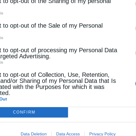
rd parties.
t to opt-out of the Sharing of my personal
In
Πατριαρχεία
t to opt-out of the Sale of my Personal
ιαρχείο Ιεροσολύμων: Εκφράζουμε την
In
κιμασία και καταδίκη για την επίθεση στον καθολικό
t to opt-out of processing my Personal Data
στη Γάζα
argeted Advertising.
In
otos
18 Ιουλίου 2025
t to opt-out of Collection, Use, Retention,
ατριαρχεῖον Ἱεροσολύμων ἐκφράζει τήν
 and/or Sharing of my Personal Data that Is
τάτην ἀποδοκιμασίαν αὐτοῦ καί τήν καταδίκην
ated with the Purposes for which it was
cted.
ῦ διά τό πλῆγμα, τό ὁποῖον ἐστόχευσε τόν
Out
λικόν Ἱερόν Ναόν τῆς Ἁγίας Οἰκογενείας εἰς τήν
CONFIRM
 τῆς Γάζης. …
Data Deletion
Data Access
Privacy Policy