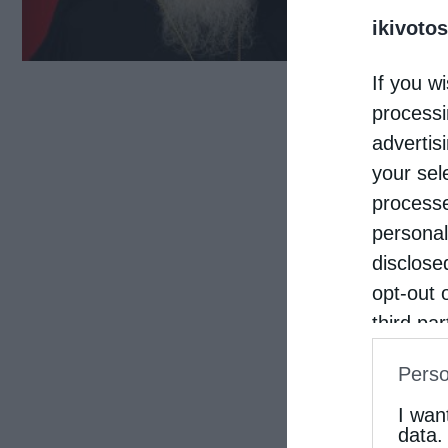
ikivotos
απαγ
Φλώρ
If you wi
στην
processi
ναός
advertis
your sel
processe
personal
disclose
opt-out 
third pa
informat
Perso
IAB’s Li
other thi
I wan
data.