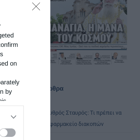
r
rgeted
confirm
is
sed on
parately
Τελευταία άρθρα
on by
his
 the
Ελληνικός Ερυθρός Σταυρός: Τι πρέπει να
ose it to
περιέχει ένα φαρμακείο διακοπών