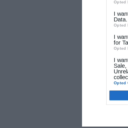
Opted 
I wan
Data.
Opted 
I wan
for T
Opted 
I wan
Sale,
Unrel
colle
Opted 