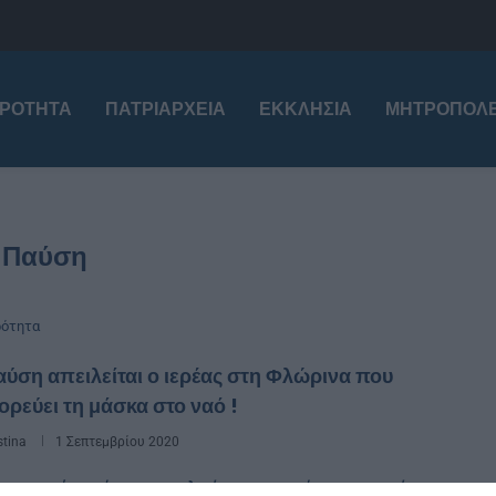
ΙΡΌΤΗΤΑ
ΠΑΤΡΙΑΡΧΕΊΑ
ΕΚΚΛΗΣΊΑ
ΜΗΤΡΟΠΌΛΕ
:
Παύση
ρότητα
ύση απειλείται ο ιερέας στη Φλώρινα που
ρεύει τη μάσκα στο ναό !
stina
1 Σεπτεμβρίου 2020
ριστική παύση απειλείται ο ιερέας ο οποίος