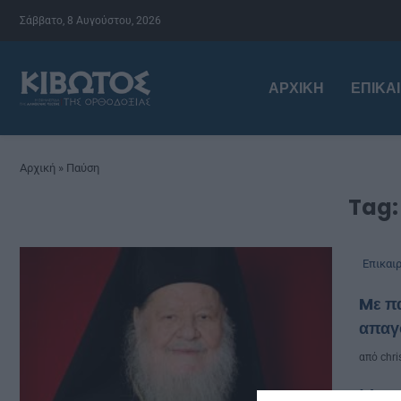
Σάββατο, 8 Αυγούστου, 2026
ΑΡΧΙΚΉ
ΕΠΙΚΑ
Αρχική
»
Παύση
Tag
Επικαι
Mε πα
απαγο
από
chri
Με ο