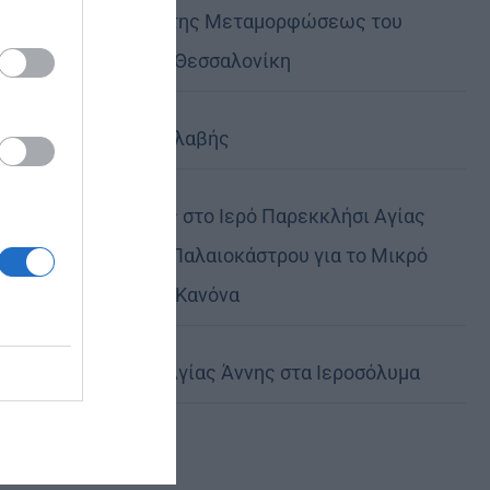
Η πανήγυρις της Μεταμορφώσεως του
Σωτήρος στη Θεσσαλονίκη
Όταν είσαι ευλαβής
Ο Νεαπόλεως στο Ιερό Παρεκκλήσι Αγίας
Παρασκευής Παλαιοκάστρου για το Μικρό
Παρακλητικό Κανόνα
Η Εορτή της Αγίας Άννης στα Ιεροσόλυμα