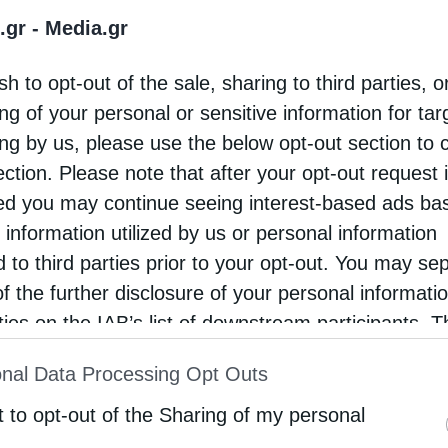
.gr -
Media.gr
όρευσε τη χρήση μάσκας σε ναό της μητρόπολης
ινας.Ο μητροπολίτης κ.Θεόκλητος μιλώντας
sh to opt-out of the sale, sharing to third parties, o
 ΕΡΤ συνιστά στους πιστούς τη χρήση μάσκας ( «ο
ng of your personal or sensitive information for ta
 …
ing by us, please use the below opt-out section to 
ection. Please note that after your opt-out request 
d you may continue seeing interest-based ads ba
 information utilized by us or personal information
d to third parties prior to your opt-out. You may se
of the further disclosure of your personal informati
rties on the IAB’s list of downstream participants. T
ion may also be disclosed by us to third parties on
nal Data Processing Opt Outs
st of Downstream Participants
that may further discl
rd parties.
t to opt-out of the Sharing of my personal