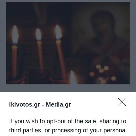
Εκκλησιαστική Ιστορία
ikivotos.gr -
Media.gr
Να βάλω το λαδάκι στα νηστικά παιδιά μου ή στο
εικονοστάσι;
If you wish to opt-out of the sale, sharing to
third parties, or processing of your personal
από
christina
8 Οκτωβρίου 2018