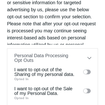
or sensitive information for targeted
Ήταν παραμονή του Ευαγγελισμού, 24
advertising by us, please use the below
Μαρτίου του 1942, και ήμασταν στη Δράμα,
opt-out section to confirm your selection.
στην ιδιαιτέρα μου πατρίδα. Η ξένη κατοχή
Please note that after your opt-out request
ήταν βουλγάρικη. Οι στερήσεις, οι αρρώστιες
is processed you may continue seeing
interest-based ads based on personal
και η πείνα είχαν πάρει …
information utilized by us or personal
information disclosed to third parties prior
Personal Data Processing
to your opt-out. You may separately opt-out
Opt Outs
of the further disclosure of your personal
I want to opt-out of the
information by third parties on the IAB’s list
Sharing of my personal data.
Opted In
of downstream participants. This
information may also be disclosed by us to
I want to opt-out of the Sale
of my Personal Data.
third parties on the
IAB’s List of
Opted In
Downstream Participants
that may further