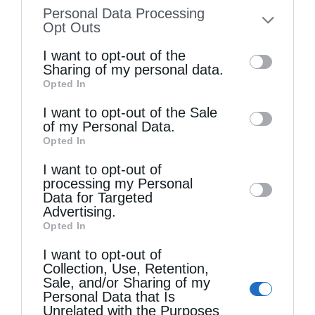
information disclosed to third parties prior
Personal Data Processing
to your opt-out. You may separately opt-out
Opt Outs
of the further disclosure of your personal
I want to opt-out of the
information by third parties on the IAB’s list
Sharing of my personal data.
Opted In
of downstream participants. This
Τελευταία άρθρα
information may also be disclosed by us to
I want to opt-out of the Sale
of my Personal Data.
third parties on the
IAB’s List of
Opted In
Downstream Participants
that may further
Την Πέμπτη, 13 Αυγούστου, κυκλοφορεί το νέο
I want to opt-out of
disclose it to other third parties.
φύλλο της Εφημερίδας «Κιβωτός της
processing my Personal
Data for Targeted
Ορθοδοξίας» – Νέες Προσφορές
Advertising.
Opted In
I want to opt-out of
Πειραιώς Σεραφείμ: Να χαίρεστε τη ζωή εδώ,
Collection, Use, Retention,
Sale, and/or Sharing of my
αλλά να έχετε τον νου σας και την καρδιά σας
Personal Data that Is
στους ουρανούς (ΦΩΤΟ)
Unrelated with the Purposes