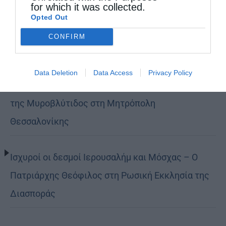
for which it was collected.
Opted Out
Αρχιερατική Θεία Λειτουργία στη Μονή
CONFIRM
Μεταμορφώσεως Σωτήρος Χορτιάτη
Data Deletion
Data Access
Privacy Policy
Η Πανήγυρις της Ιεράς Μονής Αγίας Θεοδώρας
της Μυροβλύτιδος στη Μητρόπολη
Θεσσαλονίκης
Ισχυροί οι δεσμοί Ιερουσαλήμ και Μόσχας – Ο
Πατριάρχης Θεόφιλος στη Ρωσική Εκκλησία της
Διασποράς