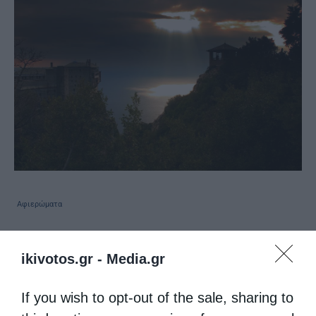
Αφιερώματα
ΤΟ ΠΕΡΙΒΟΛΙ ΤΗΣ ΠΑΝΑΓΙΑΣ
ikivotos.gr -
Media.gr
από
kivotos
10 Ιουνίου 2016
Είναι μοναδικό στον κόσμο. Το Άγιον Όρος
If you wish to opt-out of the sale, sharing to
απλώνεται στην τελευταία «χερσονησίδα»