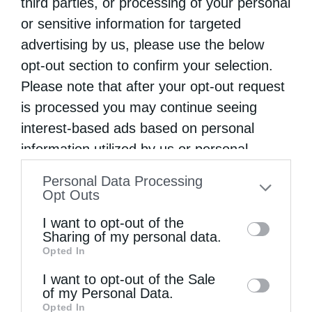
third parties, or processing of your personal
της Χαλκιδικής και καλύπτει συνολική
or sensitive information for targeted
advertising by us, please use the below
έκταση 360 τετραγωνικών χιλιομέτρων. Οι
opt-out section to confirm your selection.
αρχαίοι Έλληνες ονόμαζαν τη χερσόνησο
Please note that after your opt-out request
αυτή Ακτή. Το όνομα …
is processed you may continue seeing
interest-based ads based on personal
information utilized by us or personal
information disclosed to third parties prior
Personal Data Processing
to your opt-out. You may separately opt-out
Opt Outs
of the further disclosure of your personal
I want to opt-out of the
information by third parties on the IAB’s list
Sharing of my personal data.
Opted In
of downstream participants. This
information may also be disclosed by us to
I want to opt-out of the Sale
of my Personal Data.
third parties on the
IAB’s List of
Opted In