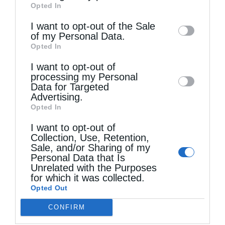
Opted In
of downstream participants. This
information may also be disclosed by us to
I want to opt-out of the Sale
of my Personal Data.
third parties on the
IAB’s List of
Opted In
Downstream Participants
that may further
Τελευταία άρθρα
I want to opt-out of
disclose it to other third parties.
processing my Personal
Data for Targeted
Να είσαι μακρόθυμος
Advertising.
Opted In
I want to opt-out of
Η Καστοριά τίμησε τον προστάτη των παιδιών
Collection, Use, Retention,
Sale, and/or Sharing of my
της, Άγιο Νικάνορα τον Θαυματουργό (ΦΩΤΟ-
Personal Data that Is
ΒΙΝΤΕΟ)
Unrelated with the Purposes
for which it was collected.
Opted Out
Η Εορτή της Μεταμορφώσεως στην Κέρκυρα
CONFIRM