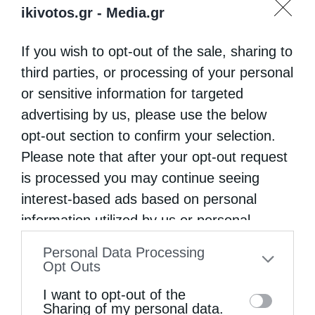
ikivotos.gr -
Media.gr
If you wish to opt-out of the sale, sharing to
third parties, or processing of your personal
or sensitive information for targeted
advertising by us, please use the below
opt-out section to confirm your selection.
Please note that after your opt-out request
is processed you may continue seeing
interest-based ads based on personal
information utilized by us or personal
information disclosed to third parties prior
Personal Data Processing
to your opt-out. You may separately opt-out
Opt Outs
of the further disclosure of your personal
I want to opt-out of the
information by third parties on the IAB’s list
Sharing of my personal data.