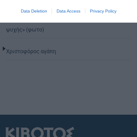
Δημητριάδος Ιγνάτιος: «Η Παναγία παρηγορεί και
Data Deletion
Data Access
Privacy Policy
δίνει βάλσαμο σε κάθε πληγή της ανθρώπινης
ψυχής» (φωτο)
Χριστοφόρος αγάπη