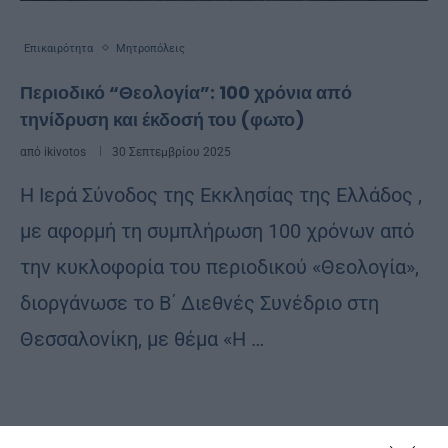
Επικαιρότητα
Μητροπόλεις
Περιοδικό “Θεολογία”: 100 χρόνια από
τηνίδρυση και έκδοσή του (φωτο)
από
ikivotos
30 Σεπτεμβρίου 2025
Η Ιερά Σύνοδος της Εκκλησίας της Ελλάδος ,
με αφορμή τη συμπλήρωση 100 χρόνων από
την κυκλοφορία του περιοδικού «Θεολογία»,
διοργάνωσε το Β΄ Διεθνές Συνέδριο στη
Θεσσαλονίκη, με θέμα «Η …