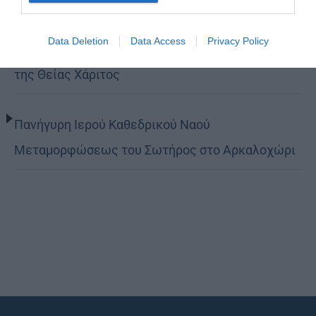
Data Deletion
Data Access
Privacy Policy
Κορίνθου Παύλος: Να γίνουμε μέτοχοι του φωτός
της Θείας Χάριτος
Πανήγυρη Ιερού Καθεδρικού Ναού
Μεταμορφώσεως του Σωτήρος στο Αρκαλοχώρι