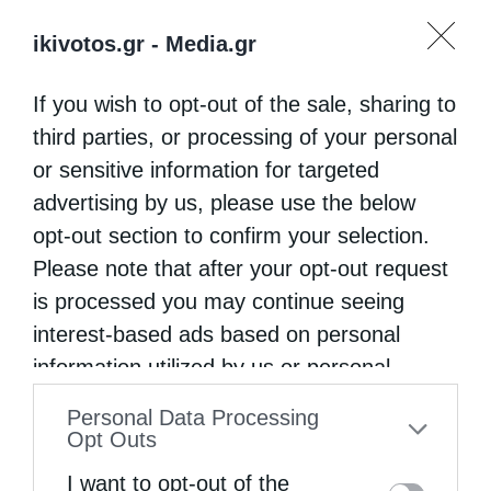
ikivotos.gr -
Media.gr
If you wish to opt-out of the sale, sharing to
third parties, or processing of your personal
or sensitive information for targeted
advertising by us, please use the below
opt-out section to confirm your selection.
Please note that after your opt-out request
is processed you may continue seeing
interest-based ads based on personal
information utilized by us or personal
information disclosed to third parties prior
Personal Data Processing
to your opt-out. You may separately opt-out
Opt Outs
of the further disclosure of your personal
I want to opt-out of the