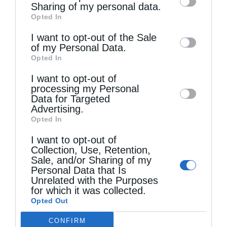
information by third parties on the IAB’s list
Sharing of my personal data.
Opted In
of downstream participants. This
information may also be disclosed by us to
I want to opt-out of the Sale
of my Personal Data.
third parties on the
IAB’s List of
Τελευταία άρθρα
Opted In
Downstream Participants
that may further
I want to opt-out of
disclose it to other third parties.
processing my Personal
Data for Targeted
Κακό και εκδίκηση
Advertising.
Opted In
Χειροτονία Διακόνου από τον Αρχιεπίσκοπο
I want to opt-out of
Collection, Use, Retention,
Αυστραλίας στην Ιερά Επισκοπή Χώρας
Sale, and/or Sharing of my
Personal Data that Is
Unrelated with the Purposes
Δημητριάδος Ιγνάτιος: «Ο Χριστός μάς έδειξε το
for which it was collected.
Opted Out
μέλλον μας» – Με λαμπρότητα εορτάστηκε στον
CONFIRM
Βόλο η Μεταμόρφωση