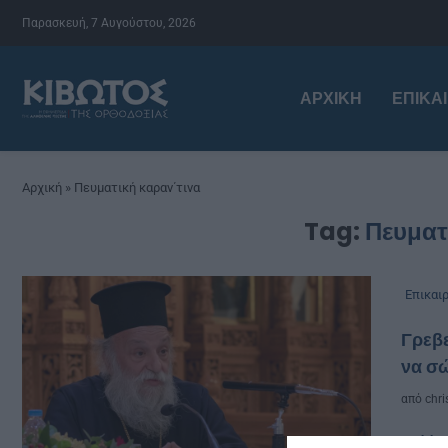
Παρασκευή, 7 Αυγούστου, 2026
ΑΡΧΙΚΉ
ΕΠΙΚΑ
Αρχική
»
Πευματική καραν΄τινα
Tag:
Πευματ
Επικαι
Γρεβε
να σ
από
chri
«Η π