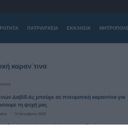
ΙΡΌΤΗΤΑ
ΠΑΤΡΙΑΡΧΕΊΑ
ΕΚΚΛΗΣΊΑ
ΜΗΤΡΟΠΌΛΕ
ική καραν΄τινα
ρότητα
νών Δαβίδ:Ας μπούμε σε πνευματική καραντίνα για
ώσουμε τη ψυχή μας
stina
10 Οκτωβρίου 2020
ανδημία του Κορωνοϊοὐ και η επιδημία του