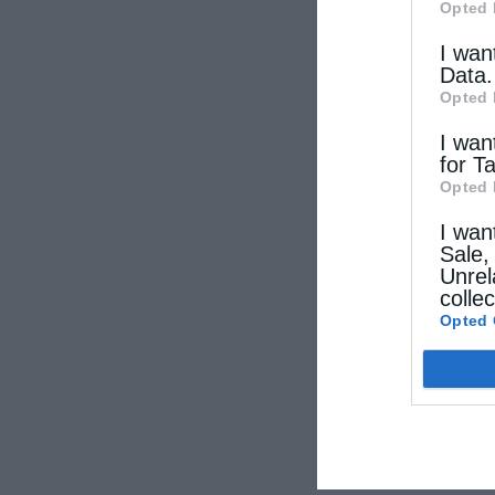
Opted 
I wan
Data.
Opted 
I wan
for T
Opted 
I wan
Sale,
Unrel
colle
Opted 