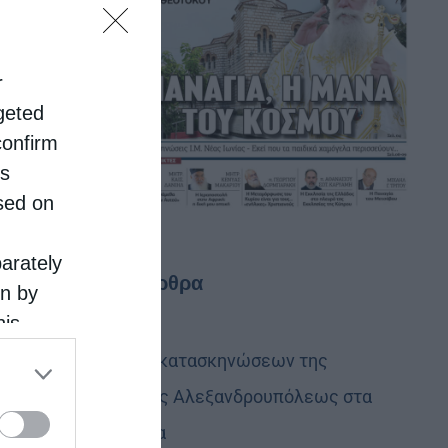
r
rgeted
confirm
is
sed on
parately
Τελευταία άρθρα
on by
his
 the
Στελέχη των κατασκηνώσεων της
ose it to
Μητροπόλεως Αλεξανδρουπόλεως στα
Πριγκηπόνησα