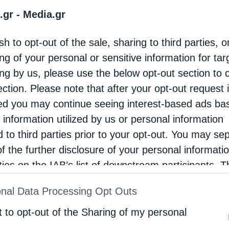
.gr -
Media.gr
ου υιού», ήταν το θέμα που ανέπτυξε ο
οπολίτης Γρεβενών κ.Δαβίδ στις εκδηλώσεις
sh to opt-out of the sale, sharing to third parties, o
ΗΤΡΙΑ 2020», στον Ιερό Ναό Αγίου Δημητρίου
ng of your personal or sensitive information for ta
ύμου …
ing by us, please use the below opt-out section to 
ection. Please note that after your opt-out request 
d you may continue seeing interest-based ads ba
 information utilized by us or personal information
d to third parties prior to your opt-out. You may se
of the further disclosure of your personal informati
rties on the IAB’s list of downstream participants. T
ion may also be disclosed by us to third parties on
nal Data Processing Opt Outs
st of Downstream Participants
that may further discl
rd parties.
t to opt-out of the Sharing of my personal