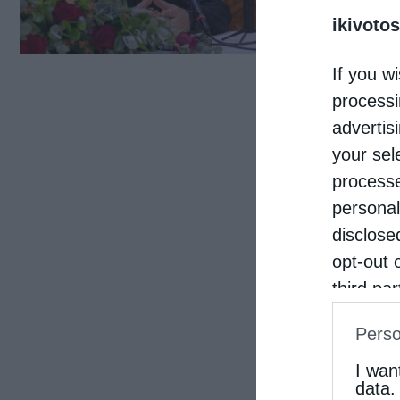
ikivotos
ασώτ
μητρ
If you wi
«ΔΗΜ
processi
Ομων
advertis
your sel
processe
personal
disclose
opt-out 
third pa
informat
Perso
IAB’s Li
other thi
I wan
data.