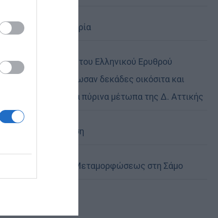
Ηθική ελευθερία
Οι εθελοντές του Ελληνικού Ερυθρού
Σταυρού διέσωσαν δεκάδες οικόσιτα και
άγρια ζώα στα πύρινα μέτωπα της Δ. Αττικής
Η Εξομολόγηση
Η Εορτή της Μεταμορφώσεως στη Σάμο