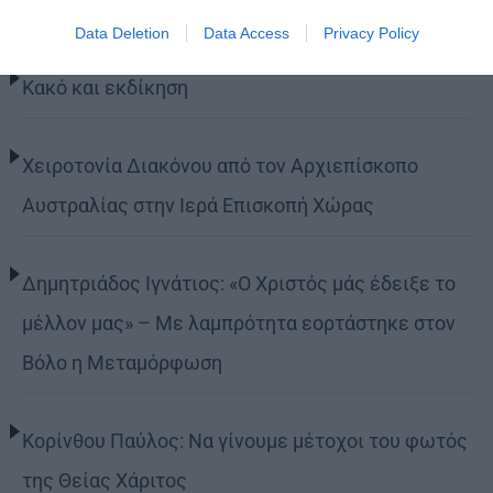
Τελευταία άρθρα
Data Deletion
Data Access
Privacy Policy
Κακό και εκδίκηση
Χειροτονία Διακόνου από τον Αρχιεπίσκοπο
Αυστραλίας στην Ιερά Επισκοπή Χώρας
Δημητριάδος Ιγνάτιος: «Ο Χριστός μάς έδειξε το
μέλλον μας» – Με λαμπρότητα εορτάστηκε στον
Βόλο η Μεταμόρφωση
Κορίνθου Παύλος: Να γίνουμε μέτοχοι του φωτός
της Θείας Χάριτος