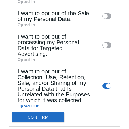
Opted In
of downstream participants. This
information may also be disclosed by us to
I want to opt-out of the Sale
of my Personal Data.
third parties on the
IAB’s List of
Opted In
Downstream Participants
that may further
I want to opt-out of
disclose it to other third parties.
processing my Personal
Data for Targeted
Advertising.
Opted In
I want to opt-out of
Collection, Use, Retention,
Sale, and/or Sharing of my
Personal Data that Is
Unrelated with the Purposes
for which it was collected.
Opted Out
CONFIRM