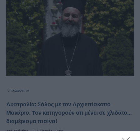
Επικαιρότητα
Αυστραλία: Σάλος με τον Αρχιεπίσκοπο
Μακάριο. Τον κατηγορούν οτι μένει σε χλιδάτο…
διαμέρισμα πισίνα!
από
christina
17 Ιουνίου 2020