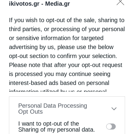
ikivotos.gr -
Media.gr
Μια περίεργη επίθεση δέχεται το
τελευταίο καιρό οαρχιεπίσκοπος
If you wish to opt-out of the sale, sharing to
Αυστραλίας κ.Μακάριος με αφορμή το σπίτι
third parties, or processing of your personal
που διαμένει.Σάλος έχει προκληθεί στους
or sensitive information for targeted
advertising by us, please use the below
κύκλους της ελληνορθόδοξης κοινότητας,
opt-out section to confirm your selection.
καθώς δημοσίευμα αποκαλύπτει ότι ο
Please note that after your opt-out request
Αρχιεπίσκοπος …
is processed you may continue seeing
interest-based ads based on personal
information utilized by us or personal
information disclosed to third parties prior
Personal Data Processing
to your opt-out. You may separately opt-out
Opt Outs
of the further disclosure of your personal
I want to opt-out of the
information by third parties on the IAB’s list
Sharing of my personal data.