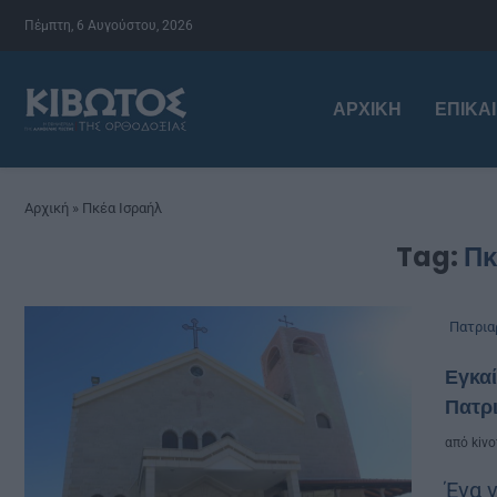
Πέμπτη, 6 Αυγούστου, 2026
ΑΡΧΙΚΉ
ΕΠΙΚΑ
Αρχική
»
Πκέα Ισραήλ
Tag:
Πκ
Πατρια
Εγκαί
Πατρ
από
kivo
Ένα 