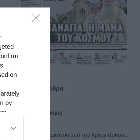
r
rgeted
confirm
is
sed on
Τελευταία άρθρα
parately
on by
his
Κακό και εκδίκηση
 the
ose it to
Χειροτονία Διακόνου από τον Αρχιεπίσκοπο