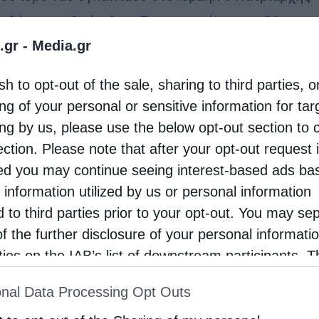
σολύμων κ. Θεόφιλος. Συγκεκριμένα στις 26
.gr -
Media.gr
ρίου έγιναν τα εγκαίνια του ι. ν. Αγίου Γεωργίου
Τροπαιοφόρου στην κωμόπολη Πκέα στο …
sh to opt-out of the sale, sharing to third parties, o
ng of your personal or sensitive information for ta
ing by us, please use the below opt-out section to 
ection. Please note that after your opt-out request 
d you may continue seeing interest-based ads ba
 information utilized by us or personal information
d to third parties prior to your opt-out. You may se
of the further disclosure of your personal informati
rties on the IAB’s list of downstream participants. T
ion may also be disclosed by us to third parties on
nal Data Processing Opt Outs
st of Downstream Participants
that may further discl