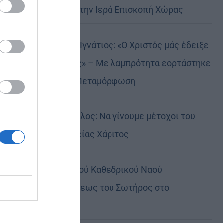
Αυστραλίας στην Ιερά Επισκοπή Χώρας
Δημητριάδος Ιγνάτιος: «Ο Χριστός μάς έδειξε
το μέλλον μας» – Με λαμπρότητα εορτάστηκε
στον Βόλο η Μεταμόρφωση
Κορίνθου Παύλος: Να γίνουμε μέτοχοι του
φωτός της Θείας Χάριτος
Πανήγυρη Ιερού Καθεδρικού Ναού
Μεταμορφώσεως του Σωτήρος στο
Αρκαλοχώρι