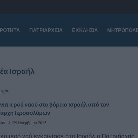
ΙΡΌΤΗΤΑ
ΠΑΤΡΙΑΡΧΕΊΑ
ΕΚΚΛΗΣΊΑ
ΜΗΤΡΟΠΌΛΕ
έα Ισραήλ
ρχεία
νια ιερού ναού στο βόρειο Ισραήλ από τον
ιάρχη Ιεροσολύμων
tos
29 Νοεμβρίου 2016
νέο ιερό ναό εγκαινίασε στο Ισραήλ ο Πατριάρχης