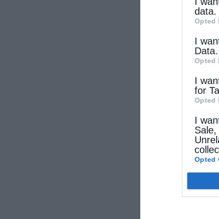
other thi
I wan
data.
Opted 
I wan
Data.
Opted 
I wan
for T
Opted 
I wan
Sale,
Unrel
colle
Opted 