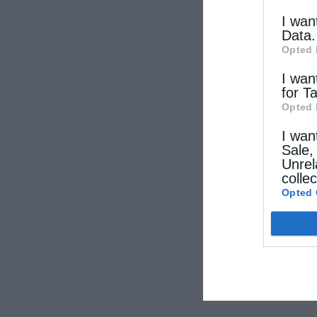
I wan
Data.
Opted 
I wan
for T
Opted 
I wan
Sale,
Unrel
colle
Opted 