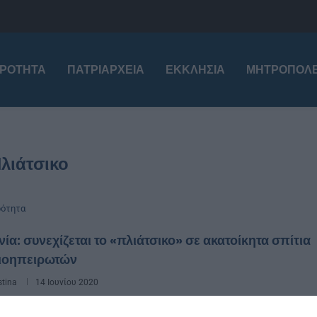
ΙΡΌΤΗΤΑ
ΠΑΤΡΙΑΡΧΕΊΑ
ΕΚΚΛΗΣΊΑ
ΜΗΤΡΟΠΌΛΕ
λιάτσικο
ρότητα
ία: συνεχίζεται το «πλιάτσικο» σε ακατοίκητα σπίτια
ιοηπειρωτών
stina
14 Ιουνίου 2020
τάτωση επικρατεί στους Έλληνες μειονοτικούς