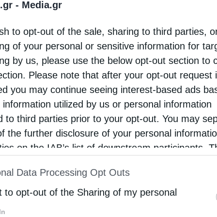
.gr -
Media.gr
Αλβανίας, λόγω των συνεχιζόμενων επιθέσεων
sh to opt-out of the sale, sharing to third parties, o
ρικών συμμοριών σε ακατοίκητα σπίτια σε
ng of your personal or sensitive information for ta
ενειακά χωριά, χωρίς όπως επισημαίνουν τοπικοί
ing by us, please use the below opt-out section to 
γοντες, οι αρχές να δείχνουν ζήλο προς …
ection. Please note that after your opt-out request 
d you may continue seeing interest-based ads ba
 information utilized by us or personal information
d to third parties prior to your opt-out. You may se
of the further disclosure of your personal informati
rties on the IAB’s list of downstream participants. T
ion may also be disclosed by us to third parties on
nal Data Processing Opt Outs
st of Downstream Participants
that may further discl
rd parties.
t to opt-out of the Sharing of my personal
In