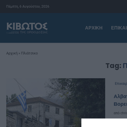
Πέμπτη, 6 Αυγούστου, 2026
ΑΡΧΙΚΉ
ΕΠΙΚΑ
Αρχική
»
Πλιάτσικο
Tag:
Π
Επικαι
Αλβαν
Βορε
από
chri
Ανασ