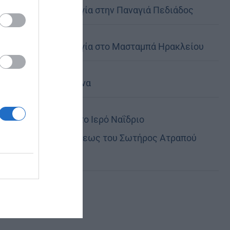
Θεία Λειτουργία στην Παναγιά Πεδιάδος
Θεία Λειτουργία στο Μασταμπά Ηρακλείου
Τα Ιερά Κείμενα
Πανηγυρίζει το Ιερό Ναΐδριο
Μεταμορφώσεως του Σωτήρος Ατραπού
Φλώρινας