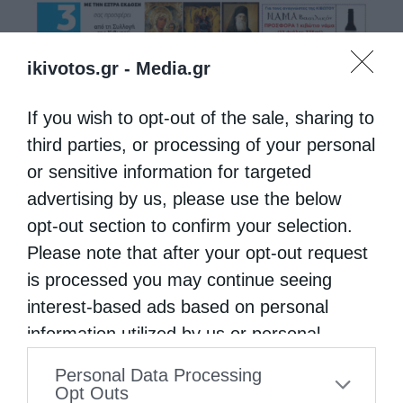
ikivotos.gr -
Media.gr
If you wish to opt-out of the sale, sharing to
third parties, or processing of your personal
or sensitive information for targeted
advertising by us, please use the below
opt-out section to confirm your selection.
Please note that after your opt-out request
is processed you may continue seeing
interest-based ads based on personal
information utilized by us or personal
information disclosed to third parties prior
Personal Data Processing
to your opt-out. You may separately opt-out
Opt Outs