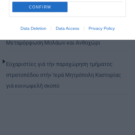
CONFIRM
(ΦΩΤΟ)
Data Deletion
Data Access
Privacy Policy
Η εορτή της Μεταμορφώσεως του Σωτήρος σε
Μεταμόρφωση Μολάων και Ανθοχώρι
Εὐχαριστίες γιά τήν παραχώρηση τμήματος
στρατοπέδου στήν Ἱερά Μητρόπολη Καστορίας
γιά κοινωφελῆ σκοπό