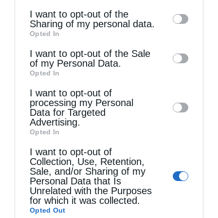
of the further disclosure of your personal
I want to opt-out of the
information by third parties on the IAB’s list
Sharing of my personal data.
Opted In
of downstream participants. This
Τελευταία άρθρα
information may also be disclosed by us to
I want to opt-out of the Sale
of my Personal Data.
third parties on the
IAB’s List of
Opted In
Η LEROY MERLIN στηρίζει τον Ελληνικό Ερυθρό
Downstream Participants
that may further
I want to opt-out of
disclose it to other third parties.
Σταυρό με δωρεά επιχειρησιακού εξοπλισμού για
processing my Personal
Data for Targeted
την αντιμετώπιση των καταστροφικών
Advertising.
πυρκαγιών
Opted In
I want to opt-out of
Collection, Use, Retention,
Η “Κιβωτός της Ορθοδοξίας” σε όλα τα περίπτερα
Sale, and/or Sharing of my
Personal Data that Is
Unrelated with the Purposes
Δημητριάδος Ιγνάτιος: «Η Παναγία μας δείχνει
for which it was collected.
Opted Out
τον δρόμο της ταπείνωσης και της σιωπής»