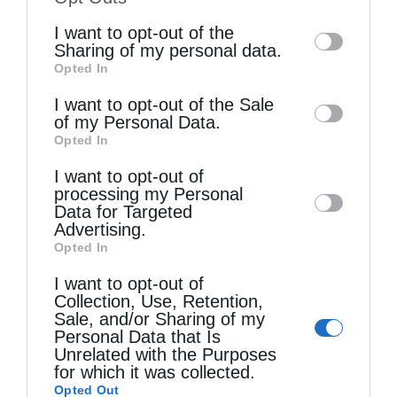
of the further disclosure of your personal
I want to opt-out of the
information by third parties on the IAB’s list
Sharing of my personal data.
Opted In
of downstream participants. This
information may also be disclosed by us to
I want to opt-out of the Sale
of my Personal Data.
third parties on the
IAB’s List of
Τελευταία άρθρα
Opted In
Downstream Participants
that may further
I want to opt-out of
disclose it to other third parties.
processing my Personal
Κακό και εκδίκηση
Data for Targeted
Advertising.
Opted In
Χειροτονία Διακόνου από τον Αρχιεπίσκοπο
I want to opt-out of
Αυστραλίας στην Ιερά Επισκοπή Χώρας
Collection, Use, Retention,
Sale, and/or Sharing of my
Personal Data that Is
Unrelated with the Purposes
Δημητριάδος Ιγνάτιος: «Ο Χριστός μάς έδειξε το
for which it was collected.
μέλλον μας» – Με λαμπρότητα εορτάστηκε στον
Opted Out