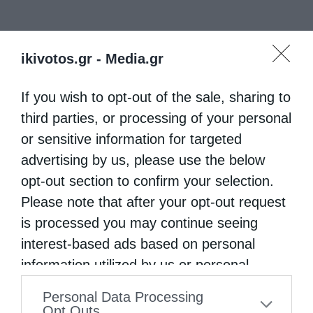
ikivotos.gr -
Media.gr
If you wish to opt-out of the sale, sharing to
third parties, or processing of your personal
or sensitive information for targeted
advertising by us, please use the below
opt-out section to confirm your selection.
Please note that after your opt-out request
is processed you may continue seeing
interest-based ads based on personal
information utilized by us or personal
information disclosed to third parties prior
Personal Data Processing
to your opt-out. You may separately opt-out
Opt Outs