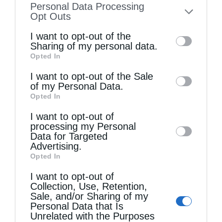
Personal Data Processing
to your opt-out. You may separately opt-out
Opt Outs
of the further disclosure of your personal
I want to opt-out of the
information by third parties on the IAB’s list
Sharing of my personal data.
Τελευταία άρθρα
Opted In
of downstream participants. This
information may also be disclosed by us to
I want to opt-out of the Sale
of my Personal Data.
third parties on the
IAB’s List of
Η LEROY MERLIN στηρίζει τον Ελληνικό Ερυθρό
Opted In
Downstream Participants
that may further
Σταυρό με δωρεά επιχειρησιακού εξοπλισμού για
I want to opt-out of
disclose it to other third parties.
processing my Personal
την αντιμετώπιση των καταστροφικών
Data for Targeted
Advertising.
πυρκαγιών
Opted In
I want to opt-out of
Η “Κιβωτός της Ορθοδοξίας” σε όλα τα περίπτερα
Collection, Use, Retention,
Sale, and/or Sharing of my
Personal Data that Is
Unrelated with the Purposes
Δημητριάδος Ιγνάτιος: «Η Παναγία μας δείχνει