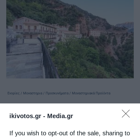
Ενορίες / Μοναστηρια / Προσκυνήματα / Μοναστηριακά Προϊόντα
Ιερά Μονή Προυσού
ikivotos.gr -
Media.gr
από
christina
5 Μαΐου 2020
Στα νοτιοδυτικά της Ευρυτανίας, στις
If you wish to opt-out of the sale, sharing to