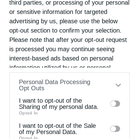
απολήξεις των βουνών Καλιακούδα και
third parties, or processing of your personal
or sensitive information for targeted
Χελιδώνα βρίσκεται από τον 9ο αιώνα η
advertising by us, please use the below
εικόνα της Παναγίας της Προυσιώτισσας·
opt-out section to confirm your selection.
στις νότιες κορυφογραμμές της Πίνδου,
Please note that after your opt-out request
διάλεξε η Κυρά …
is processed you may continue seeing
interest-based ads based on personal
information utilized by us or personal
information disclosed to third parties prior
Personal Data Processing
to your opt-out. You may separately opt-out
Opt Outs
of the further disclosure of your personal
I want to opt-out of the
information by third parties on the IAB’s list
Sharing of my personal data.
Opted In
of downstream participants. This
information may also be disclosed by us to
I want to opt-out of the Sale
of my Personal Data.
third parties on the
IAB’s List of
Opted In