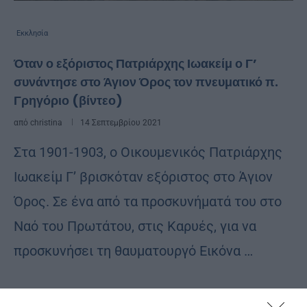
Εκκλησία
Όταν ο εξόριστος Πατριάρχης Ιωακείμ ο Γ’
συνάντησε στο Άγιον Όρος τον πνευματικό π.
Γρηγόριο (βίντεο)
από
christina
14 Σεπτεμβρίου 2021
Στα 1901-1903, ο Οικουμενικός Πατριάρχης
Ιωακείμ Γ’ βρισκόταν εξόριστος στο Άγιον
Όρος. Σε ένα από τα προσκυνήματά του στο
Ναό του Πρωτάτου, στις Καρυές, για να
προσκυνήσει τη θαυματουργό Εικόνα …