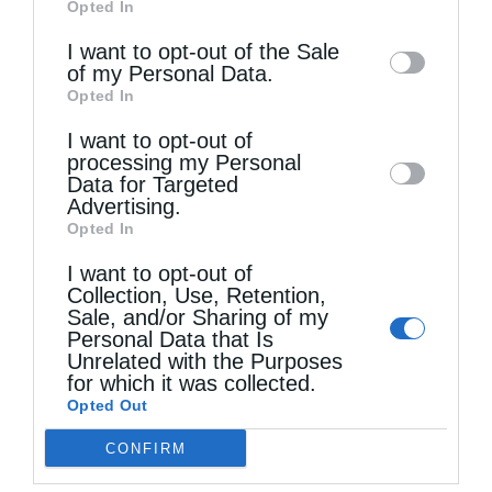
Opted In
of downstream participants. This
information may also be disclosed by us to
I want to opt-out of the Sale
of my Personal Data.
third parties on the
IAB’s List of
Opted In
Downstream Participants
that may further
I want to opt-out of
disclose it to other third parties.
Τελευταία άρθρα
processing my Personal
Data for Targeted
Advertising.
Opted In
Ο Νεαπόλεως στο Ιερό Παρεκκλήσι Αγίας
I want to opt-out of
Παρασκευής Παλαιοκάστρου για το Μικρό
Collection, Use, Retention,
Παρακλητικό Κανόνα
Sale, and/or Sharing of my
Personal Data that Is
Unrelated with the Purposes
for which it was collected.
Η Εορτή της Αγίας Άννης στα Ιεροσόλυμα
Opted Out
CONFIRM
Περί λαιμαργίας