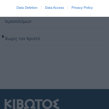
Data Deletion
Data Access
Privacy Policy
Ο νέος Πρέσβυς της Γεωργίας στο Πατριαρχείο
Ιεροσολύμων
Χωρίς τον Χριστό