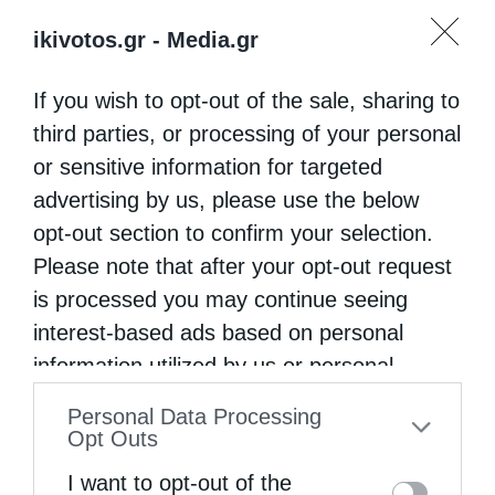
ikivotos.gr -
Media.gr
If you wish to opt-out of the sale, sharing to
third parties, or processing of your personal
or sensitive information for targeted
advertising by us, please use the below
opt-out section to confirm your selection.
Please note that after your opt-out request
is processed you may continue seeing
interest-based ads based on personal
information utilized by us or personal
information disclosed to third parties prior
Personal Data Processing
to your opt-out. You may separately opt-out
Opt Outs
of the further disclosure of your personal
I want to opt-out of the