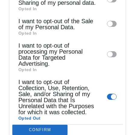
information by third parties on the IAB’s list
Sharing of my personal data.
Opted In
of downstream participants. This
information may also be disclosed by us to
I want to opt-out of the Sale
of my Personal Data.
third parties on the
IAB’s List of
Τελευταία άρθρα
Opted In
Downstream Participants
that may further
I want to opt-out of
disclose it to other third parties.
processing my Personal
Κακό και εκδίκηση
Data for Targeted
Advertising.
Opted In
Χειροτονία Διακόνου από τον Αρχιεπίσκοπο
I want to opt-out of
Collection, Use, Retention,
Αυστραλίας στην Ιερά Επισκοπή Χώρας
Sale, and/or Sharing of my
Personal Data that Is
Unrelated with the Purposes
Δημητριάδος Ιγνάτιος: «Ο Χριστός μάς έδειξε το
for which it was collected.
Opted Out
μέλλον μας» – Με λαμπρότητα εορτάστηκε στον
CONFIRM
Βόλο η Μεταμόρφωση