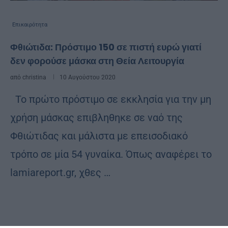
Επικαιρότητα
Φθιώτιδα: Πρόστιμο 150 σε πιστή ευρώ γιατί
δεν φορούσε μάσκα στη Θεία Λειτουργία
από
christina
10 Αυγούστου 2020
Το πρώτο πρόστιμο σε εκκλησία για την μη
χρήση μάσκας επιβληθηκε σε ναό της
Φθιώτιδας και μάλιστα με επεισοδιακό
τρόπο σε μία 54 γυναίκα. Όπως αναφέρει το
lamiareport.gr, χθες …