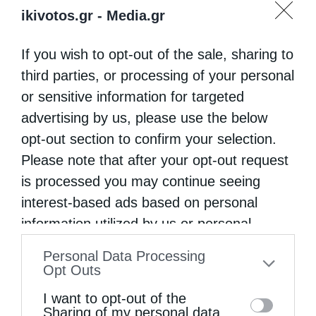
ikivotos.gr -
Media.gr
If you wish to opt-out of the sale, sharing to
third parties, or processing of your personal
or sensitive information for targeted
advertising by us, please use the below
opt-out section to confirm your selection.
Please note that after your opt-out request
is processed you may continue seeing
interest-based ads based on personal
information utilized by us or personal
information disclosed to third parties prior
Personal Data Processing
to your opt-out. You may separately opt-out
Opt Outs
of the further disclosure of your personal
I want to opt-out of the
information by third parties on the IAB’s list
Sharing of my personal data.