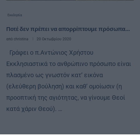
Εκκλησία
Ποτέ δεν πρέπει να απορρίπτουμε πρόσωπα…
από
christina
20 Οκτωβρίου 2020
Γράφει ο π.Αντώνιος Χρήστου
Εκκλησιαστικά το ανθρώπινο πρόσωπο είναι
πλασμένο ως γνωστόν κατ’ εικόνα
(ελεύθερη βούληση) και καθ’ ομοίωσιν (η
προοπτική της αγιότητας, να γίνουμε Θεοί
κατά χάριν Θεού). …