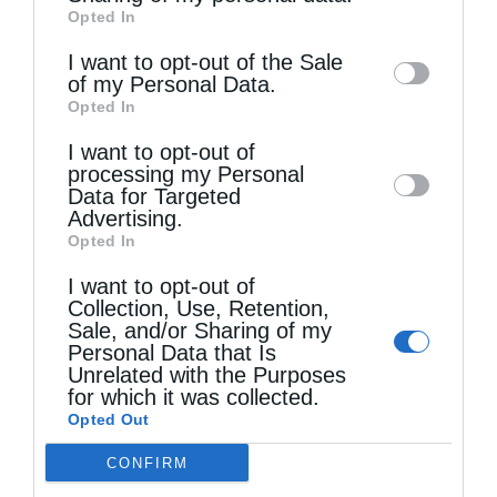
Opted In
of downstream participants. This
information may also be disclosed by us to
I want to opt-out of the Sale
of my Personal Data.
third parties on the
IAB’s List of
Opted In
Downstream Participants
that may further
Τελευταία άρθρα
I want to opt-out of
disclose it to other third parties.
processing my Personal
Data for Targeted
Ελληνικός Ερυθρός Σταυρός: Τι πρέπει να
Advertising.
Opted In
περιέχει ένα φαρμακείο διακοπών
I want to opt-out of
Collection, Use, Retention,
Sale, and/or Sharing of my
Η πανήγυρις της Μεταμορφώσεως του Σωτήρος
Personal Data that Is
Unrelated with the Purposes
στη Θεσσαλονίκη
for which it was collected.
Opted Out
Όταν είσαι ευλαβής
CONFIRM