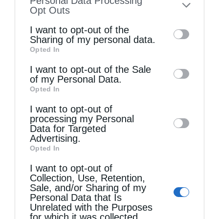
Personal Data Processing
to your opt-out. You may separately opt-out
Opt Outs
of the further disclosure of your personal
I want to opt-out of the
information by third parties on the IAB’s list
Sharing of my personal data.
Opted In
of downstream participants. This
information may also be disclosed by us to
I want to opt-out of the Sale
Τελευταία άρθρα
of my Personal Data.
third parties on the
IAB’s List of
Opted In
Downstream Participants
that may further
I want to opt-out of
Η LEROY MERLIN στηρίζει τον Ελληνικό Ερυθρό
disclose it to other third parties.
processing my Personal
Σταυρό με δωρεά επιχειρησιακού εξοπλισμού για
Data for Targeted
Advertising.
την αντιμετώπιση των καταστροφικών
Opted In
πυρκαγιών
I want to opt-out of
Collection, Use, Retention,
Sale, and/or Sharing of my
Η “Κιβωτός της Ορθοδοξίας” σε όλα τα περίπτερα
Personal Data that Is
Unrelated with the Purposes
for which it was collected.