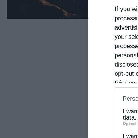
Ένας
If you wi
ιστι
processi
γιατί
advertis
your sel
processe
personal
disclose
opt-out 
third pa
informat
Perso
IAB’s Li
other thi
I wan
data.
Opted 
I wan