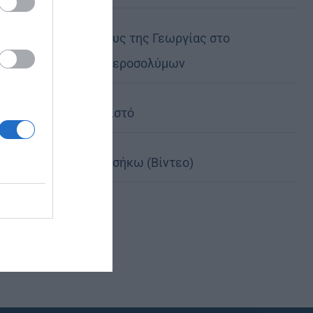
Ο νέος Πρέσβυς της Γεωργίας στο
Πατριαρχείο Ιεροσολύμων
Χωρίς τον Χριστό
Κι αν έπεσες, σήκω (Βίντεο)