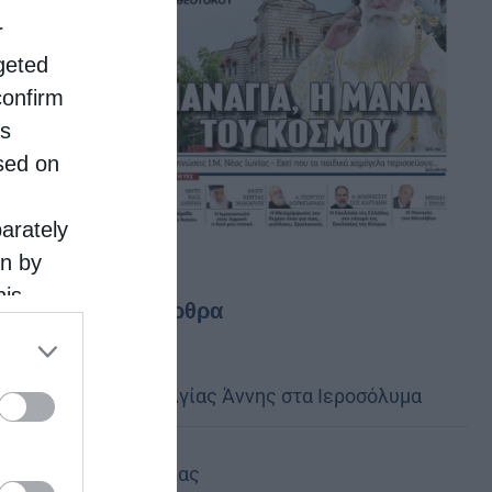
r
rgeted
confirm
is
sed on
parately
on by
his
Τελευταία άρθρα
 the
ose it to
Η Εορτή της Αγίας Άννης στα Ιεροσόλυμα
Περί λαιμαργίας