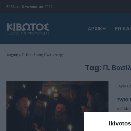
Σάββατο, 8 Αυγούστου, 2026
ΑΡΧΙΚΉ
ΕΠΙΚΑ
Αρχική
»
Π. Βασίλειος Γοντικάκης
Tag:
Π. Βασίλ
Άγιο Ό
Άγιο 
από
kivo
Του 
ikivotos