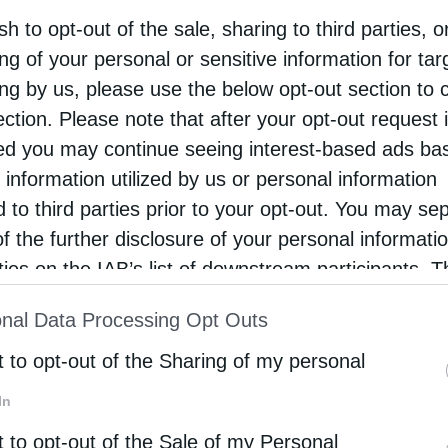
 παλιός καραβοκύρης μού έλεγε: «Είχαμε τότε τα
sh to opt-out of the sale, sharing to third parties, o
οφόρα. Και δεν φοβόμασταν την ανοιχτή θάλασσα,
ng of your personal or sensitive information for ta
 το πανί κρατούσε το καράβι και έπαιζε …
ing by us, please use the below opt-out section to 
ection. Please note that after your opt-out request 
d you may continue seeing interest-based ads ba
 information utilized by us or personal information
d to third parties prior to your opt-out. You may se
of the further disclosure of your personal informati
rties on the IAB’s list of downstream participants. T
ion may also be disclosed by us to third parties on
nal Data Processing Opt Outs
st of Downstream Participants
that may further discl
rd parties.
t to opt-out of the Sharing of my personal
In
t to opt-out of the Sale of my Personal