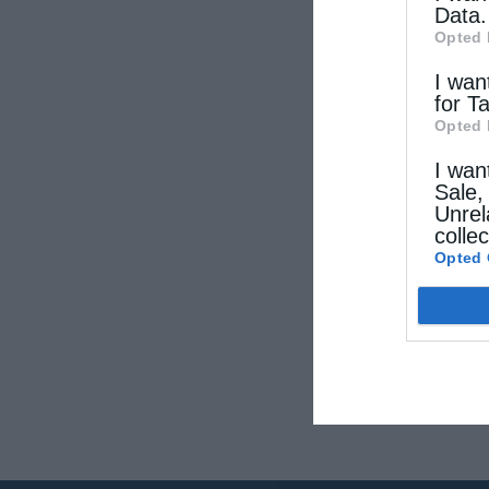
Data.
Opted 
I wan
for T
Opted 
I wan
Sale,
Unrel
colle
Opted 