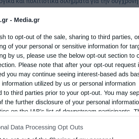
ογικά και πολιτιστικά διλήμματα για την σύγχρονη
δοξία” θα δώσει την την Τετάρτη 16 Μαρτίου
.gr -
Media.gr
 7:00 μμ ο πρωτοπρεσβύτερος Νικόλαος
οβίκος. Η …
sh to opt-out of the sale, sharing to third parties, o
ng of your personal or sensitive information for ta
ing by us, please use the below opt-out section to 
ection. Please note that after your opt-out request 
d you may continue seeing interest-based ads ba
 information utilized by us or personal information
d to third parties prior to your opt-out. You may se
of the further disclosure of your personal informati
rties on the IAB’s list of downstream participants. T
ion may also be disclosed by us to third parties on
nal Data Processing Opt Outs
st of Downstream Participants
that may further discl