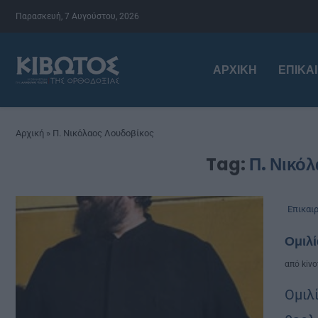
Παρασκευή, 7 Αυγούστου, 2026
ΑΡΧΙΚΉ
ΕΠΙΚΑ
Αρχική
»
Π. Νικόλαος Λουδοβίκος
Tag:
Π. Νικό
Επικαι
Ομιλί
από
kivo
Ομιλ