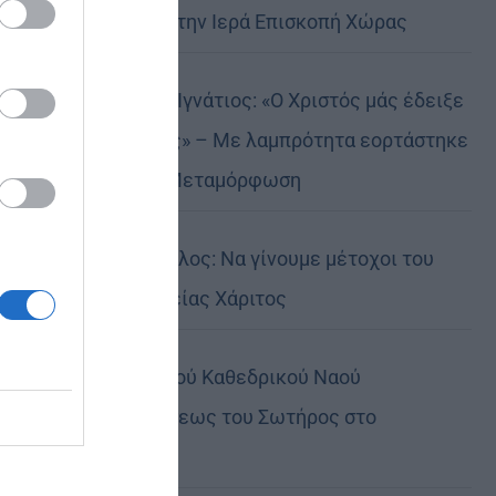
Αυστραλίας στην Ιερά Επισκοπή Χώρας
Δημητριάδος Ιγνάτιος: «Ο Χριστός μάς έδειξε
το μέλλον μας» – Με λαμπρότητα εορτάστηκε
στον Βόλο η Μεταμόρφωση
Κορίνθου Παύλος: Να γίνουμε μέτοχοι του
φωτός της Θείας Χάριτος
Πανήγυρη Ιερού Καθεδρικού Ναού
Μεταμορφώσεως του Σωτήρος στο
Αρκαλοχώρι