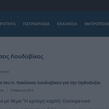
ΙΡΌΤΗΤΑ
ΠΑΤΡΙΑΡΧΕΊΑ
ΕΚΚΛΗΣΊΑ
ΜΗΤΡΟΠΌΛΕ
λαος Λουδοβίκος
ρότητα
α του π. Νικόλαου Λουδοβίκου για την Ορθοδοξία
tos
15 Μαρτίου 2016
ία με θέμα “Η κρίσιμη καμπή: Oικουμενικά