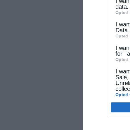
other thi
I wan
data.
Opted 
I wan
Data.
Opted 
I wan
for T
Opted 
I wan
Sale,
Unrel
colle
Opted 