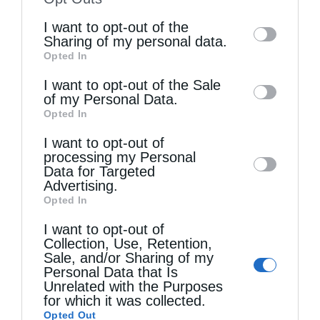
of the further disclosure of your personal
I want to opt-out of the
information by third parties on the IAB’s list
Sharing of my personal data.
Opted In
of downstream participants. This
information may also be disclosed by us to
I want to opt-out of the Sale
Τελευταία άρθρα
of my Personal Data.
third parties on the
IAB’s List of
Opted In
Downstream Participants
that may further
I want to opt-out of
disclose it to other third parties.
Η Παιδαγωγία του Θεού
processing my Personal
Data for Targeted
Advertising.
Opted In
Την Πέμπτη, 13 Αυγούστου, κυκλοφορεί το νέο
I want to opt-out of
φύλλο της Εφημερίδας «Κιβωτός της
Collection, Use, Retention,
Ορθοδοξίας» – Νέες Προσφορές
Sale, and/or Sharing of my
Personal Data that Is
Unrelated with the Purposes
for which it was collected.
Πειραιώς Σεραφείμ: Να χαίρεστε τη ζωή εδώ,
Opted Out