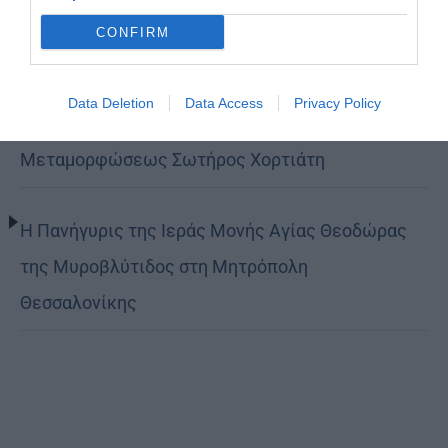
αλλά να έχετε τον νου σας και την καρδιά σας
CONFIRM
στους ουρανούς (ΦΩΤΟ)
Data Deletion
Data Access
Privacy Policy
Αρχιερατική Θεία Λειτουργία στη Μονή
Μεταμορφώσεως Σωτήρος Χορτιάτη
Η Πανήγυρις της Ιεράς Μονής Αγίας Θεοδώρας
της Μυροβλύτιδος στη Μητρόπολη
Θεσσαλονίκης