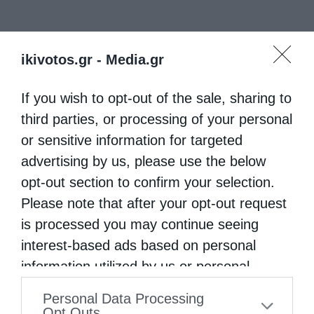
ikivotos.gr -
Media.gr
If you wish to opt-out of the sale, sharing to
third parties, or processing of your personal
or sensitive information for targeted
advertising by us, please use the below
opt-out section to confirm your selection.
Please note that after your opt-out request
is processed you may continue seeing
interest-based ads based on personal
information utilized by us or personal
information disclosed to third parties prior
Personal Data Processing
to your opt-out. You may separately opt-out
Opt Outs