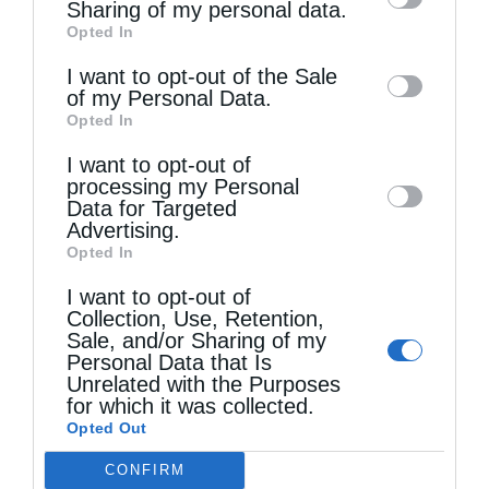
information by third parties on the IAB’s list
Sharing of my personal data.
Opted In
of downstream participants. This
information may also be disclosed by us to
I want to opt-out of the Sale
of my Personal Data.
third parties on the
IAB’s List of
Opted In
Downstream Participants
that may further
Τελευταία άρθρα
I want to opt-out of
disclose it to other third parties.
processing my Personal
Data for Targeted
Advertising.
Εὐχαριστίες γιά τήν παραχώρηση τμήματος
Opted In
στρατοπέδου στήν Ἱερά Μητρόπολη Καστορίας
I want to opt-out of
Collection, Use, Retention,
γιά κοινωφελῆ σκοπό
Sale, and/or Sharing of my
Personal Data that Is
Unrelated with the Purposes
Ο Ελληνικός Ερυθρός Σταυρός προτείνει 8
for which it was collected.
Opted Out
χρήσιμες οδηγίες για την ασφάλεια στο νερό
CONFIRM