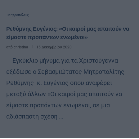
Μητροπόλεις
Ρεθύμνης Ευγένιος: «Οι καιροί μας απαιτούν να
είμαστε προπάντων ενωμένοι»
από
christina
15 Δεκεμβρίου 2020
Εγκύκλιο μήνυμα για τα Χριστούγεννα
εξέδωσε ο Σεβασμιώτατος Μητροπολίτης
Ρεθύμνης κ. Ευγένιος όπου αναφέρει
μεταξύ άλλων «Οι καιροί μας απαιτούν να
είμαστε προπάντων ενωμένοι, σε μια
αδιάσπαστη σχέση …