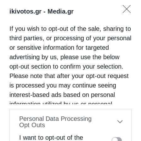
ikivotos.gr -
Media.gr
If you wish to opt-out of the sale, sharing to
third parties, or processing of your personal
or sensitive information for targeted
advertising by us, please use the below
opt-out section to confirm your selection.
Please note that after your opt-out request
is processed you may continue seeing
interest-based ads based on personal
information utilized by us or personal
information disclosed to third parties prior
Personal Data Processing
to your opt-out. You may separately opt-out
Opt Outs
of the further disclosure of your personal
I want to opt-out of the