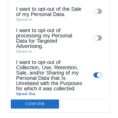
information may also be disclosed by us to
I want to opt-out of the Sale
of my Personal Data.
third parties on the
IAB’s List of
Τελευταία άρθρα
Opted In
Downstream Participants
that may further
I want to opt-out of
disclose it to other third parties.
processing my Personal
Ελληνικός Ερυθρός Σταυρός: Τι πρέπει να
Data for Targeted
Advertising.
περιέχει ένα φαρμακείο διακοπών
Opted In
I want to opt-out of
Collection, Use, Retention,
Η πανήγυρις της Μεταμορφώσεως του Σωτήρος
Sale, and/or Sharing of my
στη Θεσσαλονίκη
Personal Data that Is
Unrelated with the Purposes
for which it was collected.
Opted Out
Όταν είσαι ευλαβής
CONFIRM
Ο Νεαπόλεως στο Ιερό Παρεκκλήσι Αγίας