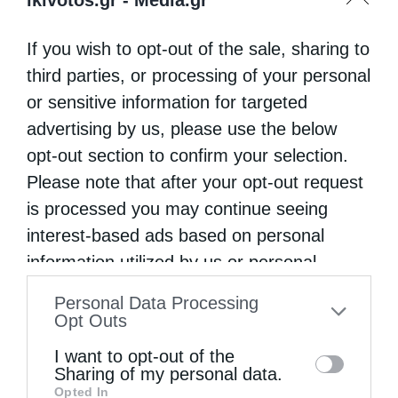
If you wish to opt-out of the sale, sharing to
third parties, or processing of your personal
or sensitive information for targeted
advertising by us, please use the below
opt-out section to confirm your selection.
Please note that after your opt-out request
is processed you may continue seeing
interest-based ads based on personal
information utilized by us or personal
information disclosed to third parties prior
Personal Data Processing
to your opt-out. You may separately opt-out
Opt Outs
of the further disclosure of your personal
I want to opt-out of the
information by third parties on the IAB’s list
Sharing of my personal data.
Opted In
of downstream participants. This