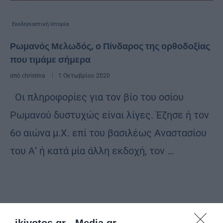
Εκκλησιαστική Ιστορία
Ρωμανός Μελωδός, ο Πίνδαρος της ορθοδοξίας
που τιμάμε σήμερα
από
christina
1 Οκτωβρίου 2020
Οι πληροφορίες για τον βίο του οσίου
Ρωμανού δυστυχώς είναι λίγες. Έζησε ή τον
6ο αιώνα μ.Χ. επί του βασιλέως Αναστασίου
του Α’ ή κατά μία άλλη εκδοχή, τον …
ikivotos.gr -
Media.gr