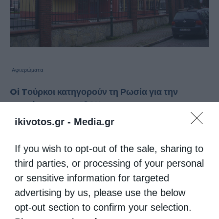
Αφιερώματα
Oi Tούρκοι κατηγορούν τη Ρωσία για την
επανάσταση του 1821!
ikivotos.gr -
Media.gr
από
christina
6 Φεβρουαρίου 2021
-Οι Έλληνες , οι οποίοι είχαν περισσότερα
If you wish to opt-out of the sale, sharing to
προνόμια απ’ όλους τους χριστιανικούς
third parties, or processing of your personal
λαούς που τελούσαν υπό οθωμανική
or sensitive information for targeted
advertising by us, please use the below
κυριαρχία, ζούσαν κυρίως στην Ελλάδα , στην
opt-out section to confirm your selection.
Πελοπόννησο, στα νησιά του Αιγαίου, στη …