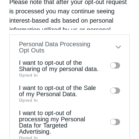
Please note that after your opt-out request
is processed you may continue seeing
interest-based ads based on personal
information utilized by us or personal
information disclosed to third parties prior
Personal Data Processing
to your opt-out. You may separately opt-out
Opt Outs
of the further disclosure of your personal
I want to opt-out of the
information by third parties on the IAB’s list
Sharing of my personal data.
Opted In
of downstream participants. This
information may also be disclosed by us to
I want to opt-out of the Sale
of my Personal Data.
third parties on the
IAB’s List of
Opted In
Downstream Participants
that may further
I want to opt-out of
disclose it to other third parties.
processing my Personal
Επικαιρότητα
Data for Targeted
Advertising.
Τα εθνικά θέματα και η εκλογή Αρχιεπισκόπου
Opted In