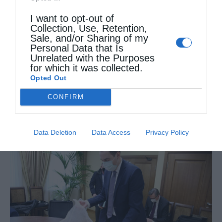
από
christina
26 Ιανουαρίου 2021
I want to opt-out of
“Αυτός που θα διαδεχτεί τον Ιερώνυμο ,
Collection, Use, Retention,
Sale, and/or Sharing of my
όποτε και να γίνουν εκλογές ,είναι
Personal Data that Is
Unrelated with the Purposes
απολύτως βέβαιο οτι θα εξυπηρετεί τα
for which it was collected.
Opted Out
εθνικά συμφέροντα και τα συμφέροντα της
Ορθοδόξου Εκκλησίας”. Η θέση αυτή …
CONFIRM
Data Deletion
Data Access
Privacy Policy