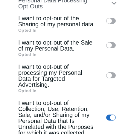
Personal Data Processing
to your opt-out. You may separately opt-out
Opt Outs
of the further disclosure of your personal
I want to opt-out of the
information by third parties on the IAB’s list
Sharing of my personal data.
Opted In
of downstream participants. This
information may also be disclosed by us to
I want to opt-out of the Sale
Τελευταία άρθρα
of my Personal Data.
third parties on the
IAB’s List of
Opted In
Downstream Participants
that may further
I want to opt-out of
Η LEROY MERLIN στηρίζει τον Ελληνικό Ερυθρό
disclose it to other third parties.
processing my Personal
Σταυρό με δωρεά επιχειρησιακού εξοπλισμού για
Data for Targeted
Advertising.
την αντιμετώπιση των καταστροφικών
Opted In
πυρκαγιών
I want to opt-out of
Collection, Use, Retention,
Sale, and/or Sharing of my
Η “Κιβωτός της Ορθοδοξίας” σε όλα τα περίπτερα
Personal Data that Is
Unrelated with the Purposes
for which it was collected.