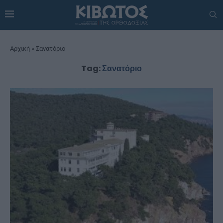
Αρχική
»
Σανατόριο
Tag:
Σανατόριο