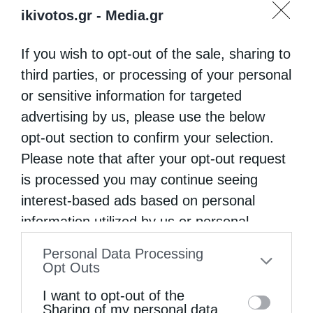
ikivotos.gr -
Media.gr
If you wish to opt-out of the sale, sharing to
third parties, or processing of your personal
or sensitive information for targeted
advertising by us, please use the below
opt-out section to confirm your selection.
Please note that after your opt-out request
is processed you may continue seeing
interest-based ads based on personal
information utilized by us or personal
information disclosed to third parties prior
Personal Data Processing
to your opt-out. You may separately opt-out
Opt Outs
of the further disclosure of your personal
I want to opt-out of the
information by third parties on the IAB’s list
Sharing of my personal data.