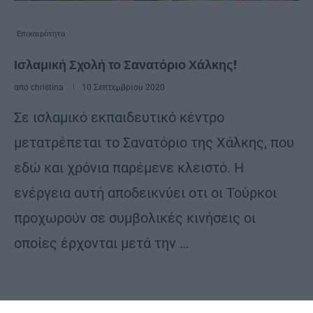
Επικαιρότητα
Ισλαμική Σχολή το Σανατόριο Χάλκης!
από
christina
10 Σεπτεμβρίου 2020
Σε ισλαμικό εκπαιδευτικό κέντρο
μετατρέπεται το Σανατόριο της Χάλκης, που
εδώ και χρόνια παρέμενε κλειστό. Η
ενέργεια αυτή αποδεικνύει οτι οι Τούρκοι
προχωρούν σε συμβολικές κινήσεις οι
οποίες έρχονται μετά την …