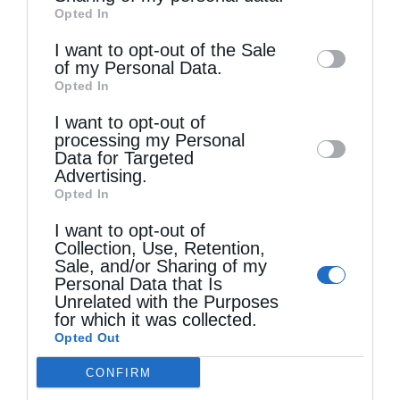
Opted In
of downstream participants. This
information may also be disclosed by us to
I want to opt-out of the Sale
of my Personal Data.
third parties on the
IAB’s List of
Opted In
Downstream Participants
that may further
Τελευταία άρθρα
I want to opt-out of
disclose it to other third parties.
processing my Personal
Data for Targeted
Χειροθεσία Πνευματικού και Οικονόμου στις
Advertising.
Opted In
Πινακάτες
I want to opt-out of
Collection, Use, Retention,
Sale, and/or Sharing of my
Μακριά από τον Χριστό
Personal Data that Is
Unrelated with the Purposes
for which it was collected.
Η Εορτή του Αγίου Καλλινίκου στην Καστοριά
Opted Out
(ΦΩΤΟ)
CONFIRM