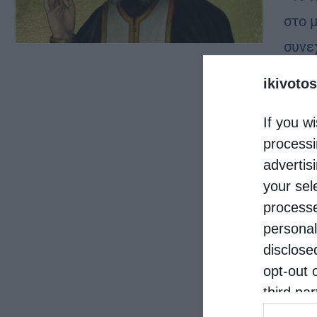
στο 
συνε
και π
ikivotos
If you wi
processi
advertis
your sel
processe
personal
disclose
opt-out 
third pa
informat