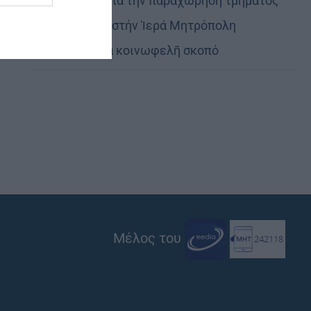
Εὐχαριστίες γιά τήν παραχώρηση τμήματος
στρατοπέδου στήν Ἱερά Μητρόπολη
Καστορίας γιά κοινωφελῆ σκοπό
Μέλος του