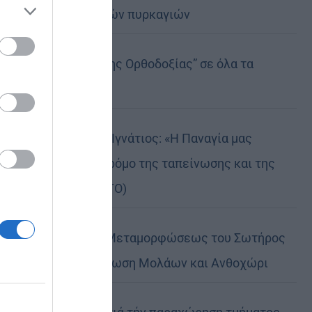
καταστροφικών πυρκαγιών
ose it to
Η “Κιβωτός της Ορθοδοξίας” σε όλα τα
περίπτερα
Δημητριάδος Ιγνάτιος: «Η Παναγία μας
δείχνει τον δρόμο της ταπείνωσης και της
σιωπής» (ΦΩΤΟ)
Η εορτή της Μεταμορφώσεως του Σωτήρος
σε Μεταμόρφωση Μολάων και Ανθοχώρι