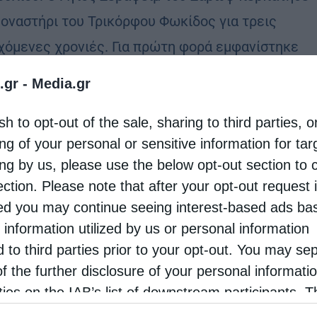
μοναστήρι του Τρικόρφου Φωκίδος για τρεις
χόμενες χρονιές. Για πρώτη φορά εμφανίστηκε
ερπάτησε στις 19 Ιουλίου 1991, στον ειδικά …
.gr -
Media.gr
sh to opt-out of the sale, sharing to third parties, o
ng of your personal or sensitive information for ta
ing by us, please use the below opt-out section to 
ection. Please note that after your opt-out request 
d you may continue seeing interest-based ads ba
 information utilized by us or personal information
d to third parties prior to your opt-out. You may se
of the further disclosure of your personal informati
rties on the IAB’s list of downstream participants. T
ion may also be disclosed by us to third parties on