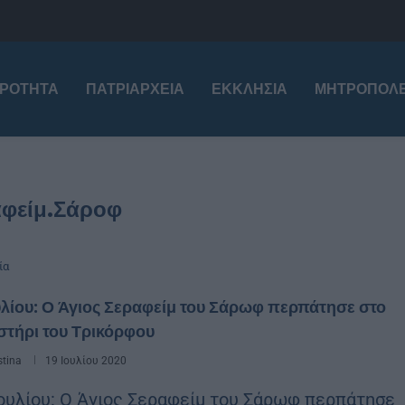
ΙΡΌΤΗΤΑ
ΠΑΤΡΙΑΡΧΕΊΑ
ΕΚΚΛΗΣΊΑ
ΜΗΤΡΟΠΌΛΕ
αφείμ.Σάροφ
ία
υλίου: Ο Άγιος Σεραφείμ του Σάρωφ περπάτησε στο
στήρι του Τρικόρφου
stina
19 Ιουλίου 2020
ουλίου: Ο Άγιος Σεραφείμ του Σάρωφ περπάτησε