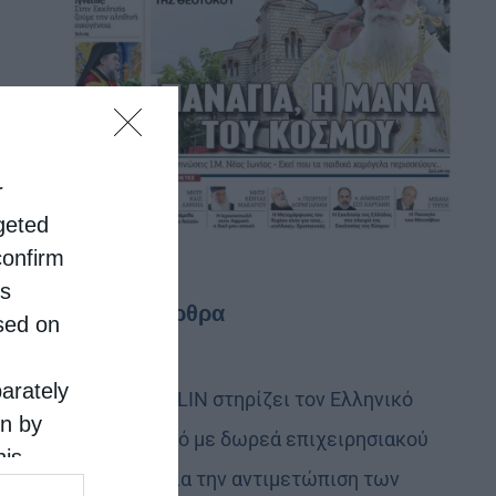
r
rgeted
confirm
is
Τελευταία άρθρα
sed on
parately
Η LEROY MERLIN στηρίζει τον Ελληνικό
on by
Ερυθρό Σταυρό με δωρεά επιχειρησιακού
his
εξοπλισμού για την αντιμετώπιση των
 the