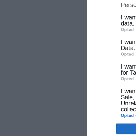
Perso
IAB’s Li
other thi
I wan
data.
Opted 
I wan
Data.
Opted 
I wan
for T
Opted 
I wan
Sale,
Unrel
colle
Opted 