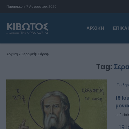
Παρασκευή, 7 Αυγούστου, 2026
ΑΡΧΙΚΉ
ΕΠΙΚΑ
Αρχική
»
Σεραφείμ.Σάροφ
Tag:
Σερ
Εκκλησ
19 Ιο
μονα
από
chri
19 Ι