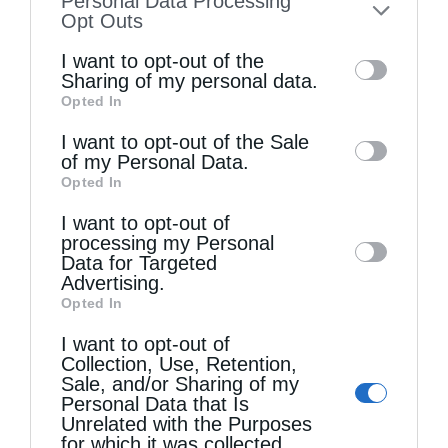
Personal Data Processing
to your opt-out. You may separately opt-out
Opt Outs
of the further disclosure of your personal
I want to opt-out of the
information by third parties on the IAB’s list
Sharing of my personal data.
Opted In
of downstream participants. This
information may also be disclosed by us to
I want to opt-out of the Sale
Τελευταία άρθρα
of my Personal Data.
third parties on the
IAB’s List of
Opted In
Downstream Participants
that may further
I want to opt-out of
Η LEROY MERLIN στηρίζει τον Ελληνικό Ερυθρό
disclose it to other third parties.
processing my Personal
Σταυρό με δωρεά επιχειρησιακού εξοπλισμού για
Data for Targeted
Advertising.
την αντιμετώπιση των καταστροφικών
Opted In
πυρκαγιών
I want to opt-out of
Collection, Use, Retention,
Sale, and/or Sharing of my
Η “Κιβωτός της Ορθοδοξίας” σε όλα τα περίπτερα
Personal Data that Is
Unrelated with the Purposes
for which it was collected.