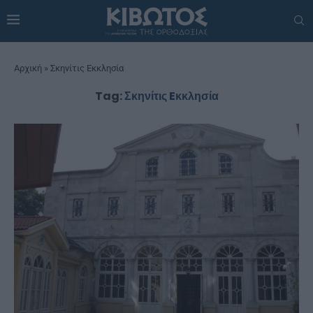
Αρχική
»
Σκηνίτις Eκκλησία
Tag:
Σκηνίτις Eκκλησία