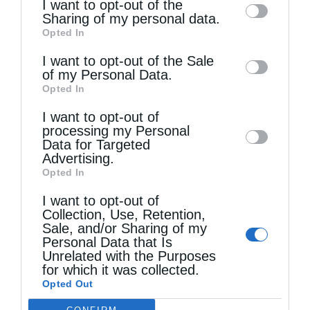
I want to opt-out of the
information by third parties on the IAB’s list
Sharing of my personal data.
Opted In
of downstream participants. This
information may also be disclosed by us to
I want to opt-out of the Sale
of my Personal Data.
third parties on the
IAB’s List of
Opted In
Downstream Participants
that may further
Τελευταία άρθρα
I want to opt-out of
disclose it to other third parties.
processing my Personal
Data for Targeted
Κακό και εκδίκηση
Advertising.
Opted In
I want to opt-out of
Χειροτονία Διακόνου από τον Αρχιεπίσκοπο
Collection, Use, Retention,
Sale, and/or Sharing of my
Αυστραλίας στην Ιερά Επισκοπή Χώρας
Personal Data that Is
Unrelated with the Purposes
for which it was collected.
Δημητριάδος Ιγνάτιος: «Ο Χριστός μάς έδειξε το
Opted Out
μέλλον μας» – Με λαμπρότητα εορτάστηκε στον