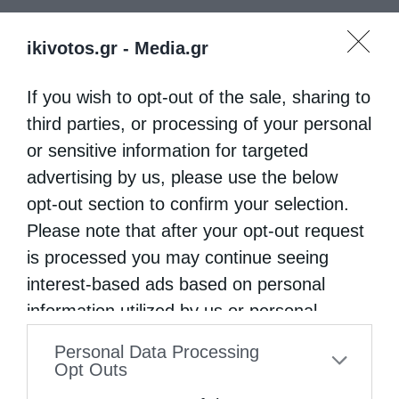
ikivotos.gr -
Media.gr
If you wish to opt-out of the sale, sharing to
third parties, or processing of your personal
or sensitive information for targeted
advertising by us, please use the below
opt-out section to confirm your selection.
Please note that after your opt-out request
is processed you may continue seeing
interest-based ads based on personal
information utilized by us or personal
information disclosed to third parties prior
Personal Data Processing
to your opt-out. You may separately opt-out
Opt Outs
of the further disclosure of your personal