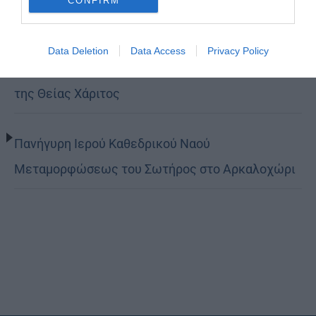
CONFIRM
Βόλο η Μεταμόρφωση
Data Deletion
Data Access
Privacy Policy
Κορίνθου Παύλος: Να γίνουμε μέτοχοι του φωτός
της Θείας Χάριτος
Πανήγυρη Ιερού Καθεδρικού Ναού
Μεταμορφώσεως του Σωτήρος στο Αρκαλοχώρι