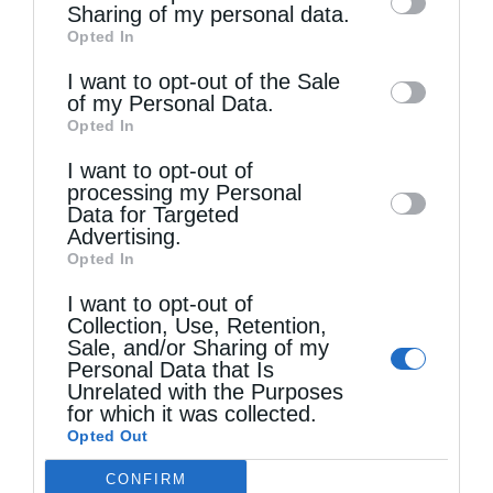
information by third parties on the IAB’s list
Sharing of my personal data.
Opted In
of downstream participants. This
information may also be disclosed by us to
I want to opt-out of the Sale
of my Personal Data.
third parties on the
IAB’s List of
Τελευταία άρθρα
Opted In
Downstream Participants
that may further
I want to opt-out of
disclose it to other third parties.
processing my Personal
Data for Targeted
Κακό και εκδίκηση
Advertising.
Opted In
Χειροτονία Διακόνου από τον Αρχιεπίσκοπο
I want to opt-out of
Collection, Use, Retention,
Αυστραλίας στην Ιερά Επισκοπή Χώρας
Sale, and/or Sharing of my
Personal Data that Is
Unrelated with the Purposes
Δημητριάδος Ιγνάτιος: «Ο Χριστός μάς έδειξε το
for which it was collected.
Opted Out
μέλλον μας» – Με λαμπρότητα εορτάστηκε στον
CONFIRM
Βόλο η Μεταμόρφωση