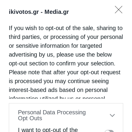
ikivotos.gr -
Media.gr
If you wish to opt-out of the sale, sharing to
third parties, or processing of your personal
or sensitive information for targeted
advertising by us, please use the below
opt-out section to confirm your selection.
Please note that after your opt-out request
is processed you may continue seeing
interest-based ads based on personal
information utilized by us or personal
information disclosed to third parties prior
Personal Data Processing
to your opt-out. You may separately opt-out
Opt Outs
of the further disclosure of your personal
I want to opt-out of the