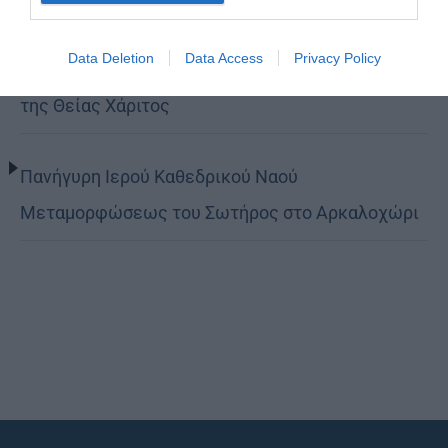
Data Deletion
Data Access
Privacy Policy
Κορίνθου Παύλος: Να γίνουμε μέτοχοι του φωτός
της Θείας Χάριτος
Πανήγυρη Ιερού Καθεδρικού Ναού
Μεταμορφώσεως του Σωτήρος στο Αρκαλοχώρι