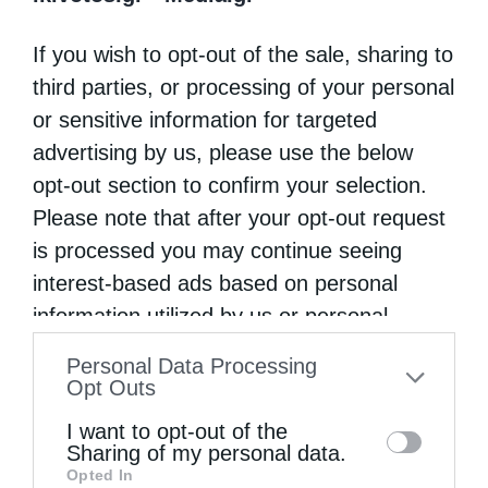
If you wish to opt-out of the sale, sharing to
third parties, or processing of your personal
or sensitive information for targeted
advertising by us, please use the below
opt-out section to confirm your selection.
Please note that after your opt-out request
is processed you may continue seeing
interest-based ads based on personal
information utilized by us or personal
information disclosed to third parties prior
Personal Data Processing
to your opt-out. You may separately opt-out
Opt Outs
of the further disclosure of your personal
I want to opt-out of the
information by third parties on the IAB’s list
Sharing of my personal data.
Opted In
of downstream participants. This