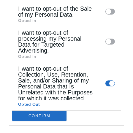
information may also be disclosed by us to
I want to opt-out of the Sale
of my Personal Data.
third parties on the
IAB’s List of
Τελευταία άρθρα
Opted In
Downstream Participants
that may further
I want to opt-out of
disclose it to other third parties.
processing my Personal
Ελληνικός Ερυθρός Σταυρός: Τι πρέπει να
Data for Targeted
Advertising.
περιέχει ένα φαρμακείο διακοπών
Opted In
I want to opt-out of
Η πανήγυρις της Μεταμορφώσεως του Σωτήρος
Collection, Use, Retention,
Sale, and/or Sharing of my
στη Θεσσαλονίκη
Personal Data that Is
Unrelated with the Purposes
for which it was collected.
Opted Out
Όταν είσαι ευλαβής
CONFIRM
Ο Νεαπόλεως στο Ιερό Παρεκκλήσι Αγίας