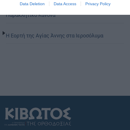
Παρασκευής Παλαιοκάστρου για το Μικρό
Data Deletion
Data Access
Privacy Policy
Παρακλητικό Κανόνα
Η Εορτή της Αγίας Άννης στα Ιεροσόλυμα